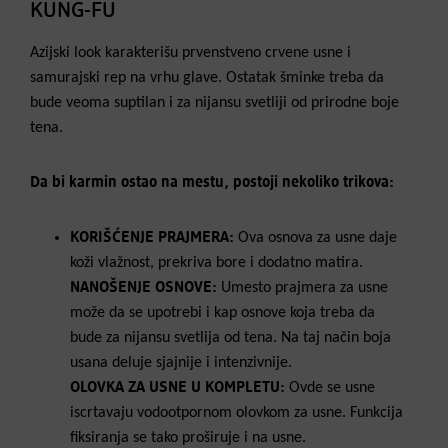
KUNG-FU
Azijski look karakterišu prvenstveno crvene usne i
samurajski rep na vrhu glave. Ostatak šminke treba da
bude veoma suptilan i za nijansu svetliji od prirodne boje
tena.
Da bi karmin ostao na mestu, postoji nekoliko trikova:
KORIŠĆENJE PRAJMERA:
Ova osnova za usne daje
koži vlažnost, prekriva bore i dodatno matira.
NANOŠENJE OSNOVE:
Umesto prajmera za usne
može da se upotrebi i kap osnove koja treba da
bude za nijansu svetlija od tena. Na taj način boja
usana deluje sjajnije i intenzivnije.
OLOVKA ZA USNE U KOMPLETU:
Ovde se usne
iscrtavaju vodootpornom olovkom za usne. Funkcija
fiksiranja se tako proširuje i na usne.