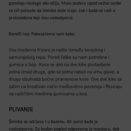
gomilaju naslage oko očiju. Malo pudera ispod nežne senke
za oči pomaže da šminka duže traje, čak i kada se radi o
proizvodima koji nisu vodootporni.
Bandži rep: Pokazaćemo vam kako:
Ova moderna frizura je nešto između konjskog i
samurajskog repa. Pored četke su nam potrebne i
gumice u boji. Kosa se deli na dve kike postavljene
jedna iznad druge, gde se jedna nalazi na vrhu glave, a
druga obuhvata bočne pramenove kose. Ove dve kike se
zatim na kreativan način međusobno povezuju i fiksiraju
na različitim mestima gumicama u boji.
PLIVANJE
Šminka se održava i u bazenu. Ali samo kada je
vodootporna. Za budan pogled odgovorna je maskara, dok