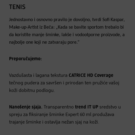
TENIS
Jednostavno i osnovno pravilo je dovoljno, tvrdi Sofi Kaspar,
Make-up-Artist iz Beča: „Kada se bavite sportom trebalo bi
da koristite manje šminke, lakše i vodootporne proizvode, a
najbolje one koji ne zatvaraju pore.”
Preporučujemo:
Vazdušasta i lagana tekstura
CATRICE HD Coverage
tečnog pudera za savršen i prirodan ten pružiće vašoj
koži dobitnu podlogu.
Nanošenje sjaja.
Transparentno
trend IT UP
sredstvo u
spreju za fiksiranje šminke Expert 60 ml produžava
trajanje šminke i ostavlja nežan sjaj na koži.