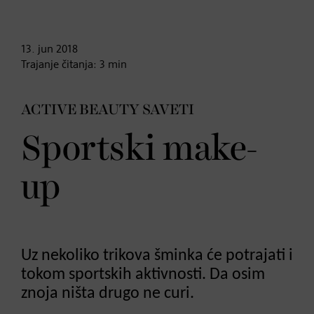
13. jun
2018
Trajanje čitanja:
3
min
ACTIVE BEAUTY SAVETI
Sportski make-
up
Uz nekoliko trikova šminka će potrajati i
tokom sportskih aktivnosti. Da osim
znoja ništa drugo ne curi.