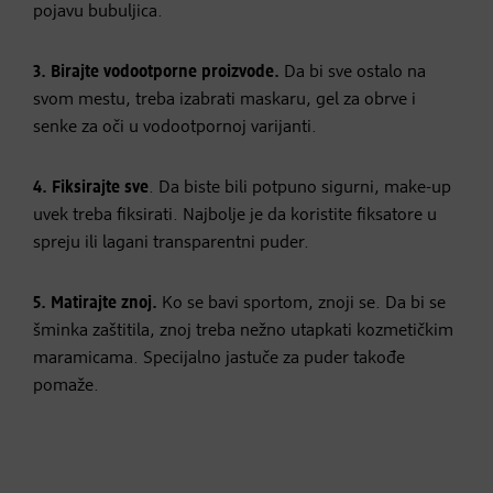
pojavu bubuljica.
3. Birajte vodootporne proizvode.
Da bi sve ostalo na
svom mestu, treba izabrati maskaru, gel za obrve i
senke za oči u vodootpornoj varijanti.
4. Fiksirajte sve
. Da biste bili potpuno sigurni, make-up
uvek treba fiksirati. Najbolje je da koristite fiksatore u
spreju ili lagani transparentni puder.
5. Matirajte znoj.
Ko se bavi sportom, znoji se. Da bi se
šminka zaštitila, znoj treba nežno utapkati kozmetičkim
maramicama. Specijalno jastuče za puder takođe
pomaže.