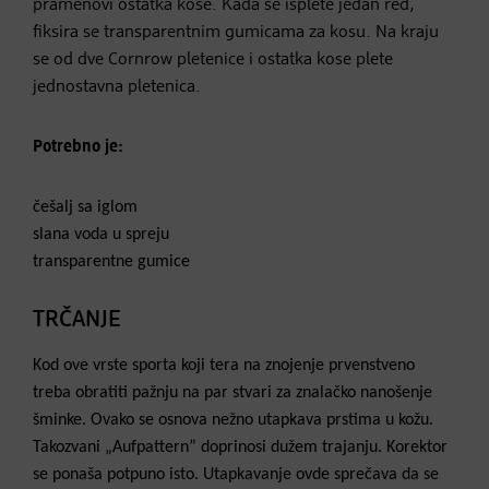
pramenovi ostatka kose. Kada se isplete jedan red,
fiksira se transparentnim gumicama za kosu. Na kraju
se od dve Cornrow pletenice i ostatka kose plete
jednostavna pletenica.
Potrebno je:
češalj sa iglom
slana voda u spreju
transparentne gumice
TRČANJE
Kod ove vrste sporta koji tera na znojenje prvenstveno
treba obratiti pažnju na par stvari za znalačko nanošenje
šminke. Ovako se osnova nežno utapkava prstima u kožu.
Takozvani „Aufpattern” doprinosi dužem trajanju. Korektor
se ponaša potpuno isto. Utapkavanje ovde sprečava da se