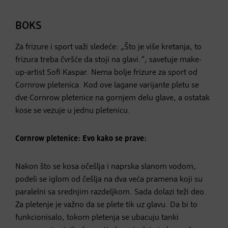
BOKS
Za frizure i sport važi sledeće: „Što je više kretanja, to
frizura treba čvršće da stoji na glavi.”, savetuje make-
up-artist Sofi Kaspar. Nema bolje frizure za sport od
Cornrow pletenica. Kod ove lagane varijante pletu se
dve Cornrow pletenice na gornjem delu glave, a ostatak
kose se vezuje u jednu pletenicu.
Cornrow pletenice: Evo kako se prave:
Nakon što se kosa očešlja i naprska slanom vodom,
podeli se iglom od češlja na dva veća pramena koji su
paralelni sa srednjim razdeljkom. Sada dolazi teži deo.
Za pletenje je važno da se plete tik uz glavu. Da bi to
funkcionisalo, tokom pletenja se ubacuju tanki