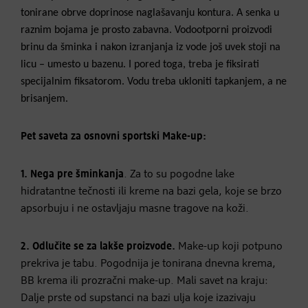
tonirane obrve doprinose naglašavanju kontura. A senka u
raznim bojama je prosto zabavna. Vodootporni proizvodi
brinu da šminka i nakon izranjanja iz vode još uvek stoji na
licu – umesto u bazenu. I pored toga, treba je fiksirati
specijalnim fiksatorom. Vodu treba ukloniti tapkanjem, a ne
brisanjem.
Pet saveta za osnovni sportski Make-up:
1. Nega pre šminkanja
. Za to su pogodne lake
hidratantne tečnosti ili kreme na bazi gela, koje se brzo
apsorbuju i ne ostavljaju masne tragove na koži.
2. Odlučite se za lakše proizvode.
Make-up koji potpuno
prekriva je tabu. Pogodnija je tonirana dnevna krema,
BB krema ili prozračni make-up. Mali savet na kraju:
Dalje prste od supstanci na bazi ulja koje izazivaju