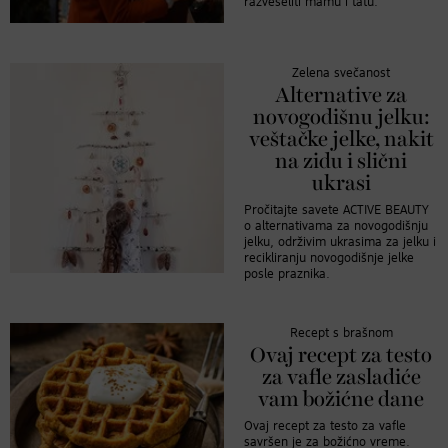
razveseliti mamu i tatu.
Zelena svečanost
Alternative za
novogodišnu jelku:
veštačke jelke, nakit
na zidu i slični
ukrasi
Pročitajte savete ACTIVE BEAUTY
o alternativama za novogodišnju
jelku, održivim ukrasima za jelku i
recikliranju novogodišnje jelke
posle praznika.
Recept s brašnom
Ovaj recept za testo
za vafle zasladiće
vam božićne dane
Ovaj recept za testo za vafle
savršen je za božićno vreme.