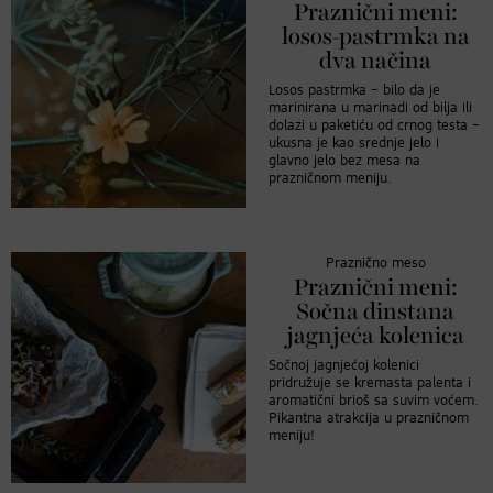
Praznični meni:
losos-pastrmka na
dva načina
Losos pastrmka – bilo da je
marinirana u marinadi od bilja ili
dolazi u paketiću od crnog testa –
ukusna je kao srednje jelo i
glavno jelo bez mesa na
prazničnom meniju.
Praznično meso
Praznični meni:
Sočna dinstana
jagnjeća kolenica
Sočnoj jagnjećoj kolenici
pridružuje se kremasta palenta i
aromatični brioš sa suvim voćem.
Pikantna atrakcija u prazničnom
meniju!