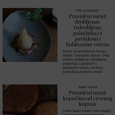
Nije za bacanje!
Praznični meni:
drobljenac
(zdrobljena
palačinka) s
pavlakom i
bobičastim voćem
Dezert na prazničnom meniju:
Sladak i apsolutno ukusan: Ovaj
mekani drobljenac (zdrobljena
palačinka) s pavlakom i
bobičastim voćem savršeno
zaokružuje praznični obrok!
Super supica
Praznični meni:
kapučino od crvenog
kupusa
Crveni kupus ostaje crveni kupus?