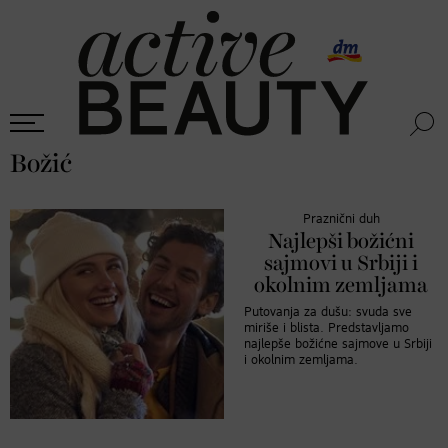
Božić
Praznični duh
Najlepši božićni
sajmovi u Srbiji i
okolnim zemljama
Putovanja za dušu: svuda sve
miriše i blista. Predstavljamo
najlepše božićne sajmove u Srbiji
i okolnim zemljama.