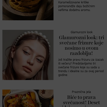
Karamelizovane kriške
pomorandže daju božićnim
vaflima dodatnu aromu.
Glamurozni look
Glamurozni look: tri
svečane frizure koje
nosimo u ovom
razdoblju!
Još tražite pravu frizuru za izazak
ili večeru? Predstavljamo tri
svečane frizure koje su sada u
trendu i idealne su za ovaj period
godine.
Praznična jela
Biće to prava
svečanost! Deset