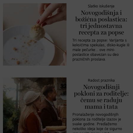
Slatko iskušenje
Novogodišnja i
božićna poslastica:
tri jednostavna
recepta za popse
Tri recepta za popse: Varijanta s
keksićima spekulas, disko-kugle ili
male pečurke… ove mini-
poslastice obavezan su deo
prazničnih proslava.
Radost praznika
Novogodišnji
pokloni za roditelje:
čemu se raduju
mama i tata
Pronalaženje novogodišnjih
poklona za roditelje izazov je
svake godine. Predlažemo
nekoliko ideja koje će sigurno