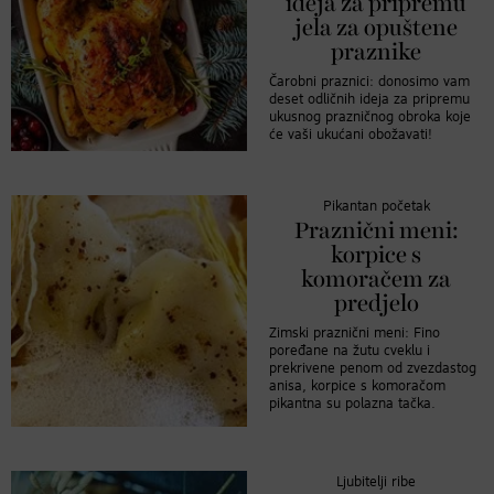
ideja za pripremu
jela za opuštene
praznike
Čarobni praznici: donosimo vam
deset odličnih ideja za pripremu
ukusnog prazničnog obroka koje
će vaši ukućani obožavati!
Pikantan početak
Praznični meni:
korpice s
komoračem za
predjelo
Zimski praznični meni: Fino
poređane na žutu cveklu i
prekrivene penom od zvezdastog
anisa, korpice s komoračom
pikantna su polazna tačka.
Ljubitelji ribe