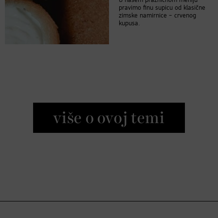
U našem prazničnom meniju
pravimo finu supicu od klasične
zimske namirnice – crvenog
kupusa.
više o ovoj temi