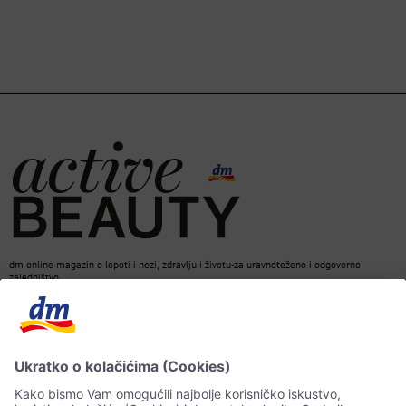
dm online magazin o lepoti i nezi, zdravlju i životu-za uravnoteženo i odgovorno
zajedništvo.