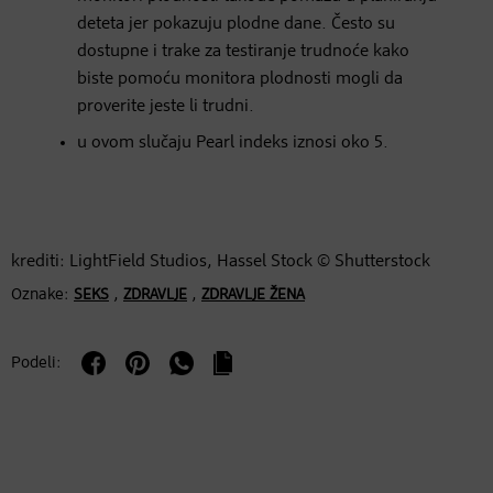
deteta jer pokazuju plodne dane. Često su
dostupne i trake za testiranje trudnoće kako
biste pomoću monitora plodnosti mogli da
proverite jeste li trudni.
u ovom slučaju Pearl indeks iznosi oko 5.
krediti: LightField Studios, Hassel Stock © Shutterstock
Oznake:
,
,
SEKS
ZDRAVLJE
ZDRAVLJE ŽENA
Podeli: