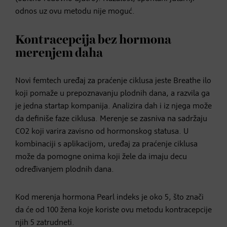
odnos uz ovu metodu nije moguć.
Kontracepcija bez hormona
merenjem daha
Novi femtech uređaj za praćenje ciklusa jeste Breathe ilo
koji pomaže u prepoznavanju plodnih dana, a razvila ga
je jedna startap kompanija. Analizira dah i iz njega može
da definiše faze ciklusa. Merenje se zasniva na sadržaju
CO2 koji varira zavisno od hormonskog statusa. U
kombinaciji s aplikacijom, uređaj za praćenje ciklusa
može da pomogne onima koji žele da imaju decu
određivanjem plodnih dana.
Kod merenja hormona Pearl indeks je oko 5, što znači
da će od 100 žena koje koriste ovu metodu kontracepcije
njih 5 zatrudneti.