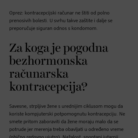
Oprez: kontracepcijski računar ne štiti od polno
prenosivih bolesti. U svrhu takve zaštite i dalje se
preporučuje siguran odnos s kondomom.
Za koga je pogodna
bezhormonska
računarska
kontracepcija?
Savesne, strpljive žene s urednijim ciklusom mogu da
koriste kompjuterski potpomognutu kontracepciju. Ne
smete pritom zaboraviti da žene moraju malo da se
potrude jer merenja treba obavljati u određeno vreme
(obično redovno ujutro). Nažalost, spontani jutarnji