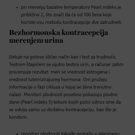
pri merenju bazalne temperature Pearl indeks je
približno 2, što znači da će od 100 žena koje
koriste ovu metodu kontracepcije dve zatrudneti.
Bezhormonska kontracepcija
merenjem urina
Deluje na gotovo sličan način kao i test za trudnoću.
Testnim štapićem se ujutro testira urin, a računar zatim
procenjuje rezultat: meri se vrednost estrogena i
vrednost luteinizirajućeg hormona. Oni pružaju
informacije o fazi ciklusa u kojoj se žena trenutno
nalazi. Monitori plodnosti posebno pokazuju plodne
dane (Pearl indeks 5) tokom kojih polni odnos sme da
se odvija samo uz dodatnu kontracepciju, kao što je
kondom.
monitori plodnosti takođe pomažu u planiranju