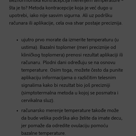
Bezhormonska kontracepcija merenjem temperature –
šta je to? Metoda kontracepcije koja je već dugo u
upotrebi, iako nije sasvim sigurna. Ali uz podršku
računara ili aplikacije, cela ova stvar postaje preciznija.
ujutro prvo morate da izmerite temperaturu (u
ustima). Bazalni toplomer (meri preciznije od
kliničkog toplomera) prenosi rezultat aplikaciji ili
računaru. Plodni dani određuju se na osnovu
temperature. Osim toga, možete često da punite
aplikaciju informacijama o različitim telesnim
signalima kako bi rezultat bio još precizniji
(simptotermalna metoda u kojoj se posmatra i
cervikalna sluz).
računarsko merenje temperature takođe može
da bude velika podrška ako želite da imate decu,
jer pomaže da odredite ovulaciju pomoću
bazalne temperature.