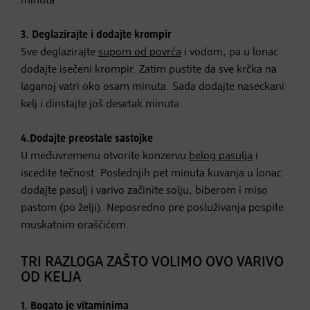
minuta.
3.
Deglazirajte i dodajte krompir
Sve deglazirajte
supom od povrća
i vodom, pa u lonac
dodajte isečeni krompir. Zatim pustite da sve krčka na
laganoj vatri oko osam minuta. Sada dodajte naseckani
kelj i dinstajte još desetak minuta.
4.
Dodajte preostale sastojke
U međuvremenu otvorite konzervu
belog pasulja
i
iscedite tečnost. Poslednjih pet minuta kuvanja u lonac
dodajte pasulj i varivo začinite solju, biberom i miso
pastom (po želji). Neposredno pre posluživanja pospite
muskatnim oraščićem.
TRI RAZLOGA ZAŠTO VOLIMO OVO VARIVO
OD KELJA
1.
Bogato je vitaminima