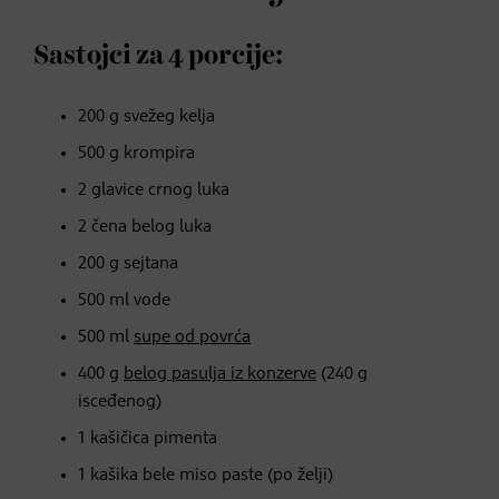
Sastojci za 4 porcije:
200 g svežeg kelja
500 g krompira
2 glavice crnog luka
2 čena belog luka
200 g sejtana
500 ml vode
500 ml
supe od povrća
400 g
belog pasulja iz konzerve
(240 g
isceđenog)
1 kašičica pimenta
1 kašika bele miso paste (po želji)