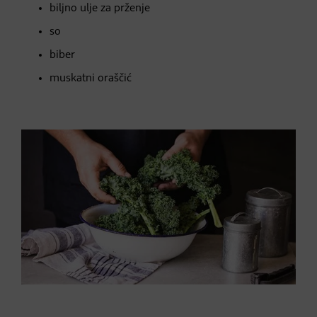
biljno ulje za prženje
so
biber
muskatni oraščić