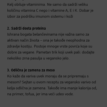
Kelj obiluje vitaminima. Ne samo da sadrži veliku
količinu vitamina C nego i vitamine A, E i K. Dobar je
izbor za podršku imunom sistemu i koži
2.
Sadrži dosta proteina
Ishrana bogata belančevinama nije važna samo za
aktivan način života – ona je takođe neophodna za
zdravlje kostiju. Postoje mnoge vrste povrća koje su
dobre za vegane. Pametan trik koji uvek pali: dodajte
nekoliko zrna pasulja u vegansko jelo.
3.
Odlična je zamena za meso
Ko kaže da variva uvek moraju da se pripremaju s
mesom? Sejtan u ovom receptu za vegansko varivo od
kelja odlična je zamena. Takođe ima manje kalorija od,
na primer, tofua, jer ima veći udeo vode.