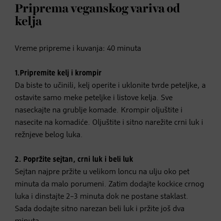
Priprema veganskog variva od
kelja
Vreme pripreme i kuvanja: 40 minuta
1.
Pripremite kelj i krompir
Da biste to učinili, kelj operite i uklonite tvrde peteljke, a
ostavite samo meke peteljke i listove kelja. Sve
naseckajte na grublje komade. Krompir oljuštite i
nasecite na komadiće. Oljuštite i sitno narežite crni luk i
režnjeve belog luka.
2.
Popržite sejtan, crni luk i beli luk
Sejtan najpre pržite u velikom loncu na ulju oko pet
minuta da malo porumeni. Zatim dodajte kockice crnog
luka i dinstajte 2–3 minuta dok ne postane staklast.
Sada dodajte sitno narezan beli luk i pržite još dva