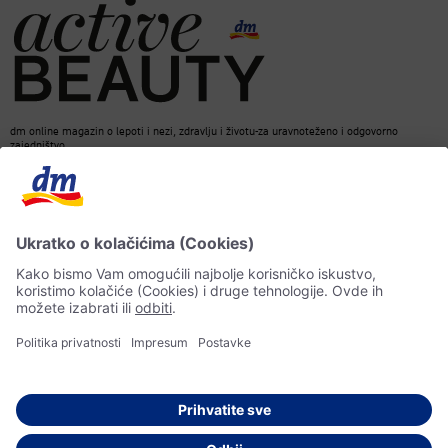
dm online magazin o lepoti i nezi, zdravlju i životu-za uravnoteženo i odgovorno
zajedništvo.
Kontakt
ACTIVE BEAUTY Magazin
Impresum
Zaštita podataka o ličnosti
Informacije o pristupačnosti
Pravila veštačke inteligencije
© 2026 dm drogerie markt d.o.o.