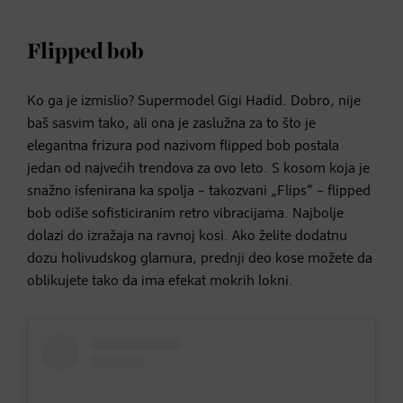
Flipped bob
Ko ga je izmislio? Supermodel Gigi Hadid. Dobro, nije
baš sasvim tako, ali ona je zaslužna za to što je
elegantna frizura pod nazivom flipped bob postala
jedan od najvećih trendova za ovo leto. S kosom koja je
snažno isfenirana ka spolja – takozvani „Flips“ – flipped
bob odiše sofisticiranim retro vibracijama. Najbolje
dolazi do izražaja na ravnoj kosi. Ako želite dodatnu
dozu holivudskog glamura, prednji deo kose možete da
oblikujete tako da ima efekat mokrih lokni.