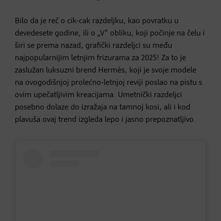
Bilo da je reč o cik-cak razdeljku, kao povratku u
devedesete godine, ili o „V“ obliku, koji počinje na čelu i
širi se prema nazad, grafički razdeljci su među
najpopularnijim letnjim frizurama za 2025! Za to je
zaslužan luksuzni brend Hermès, koji je svoje modele
na ovogodišnjoj prolećno-letnjoj reviji poslao na pistu s
ovim upečatljivim kreacijama. Umetnički razdeljci
posebno dolaze do izražaja na tamnoj kosi, ali i kod
plavuša ovaj trend izgleda lepo i jasno prepoznatljivo.