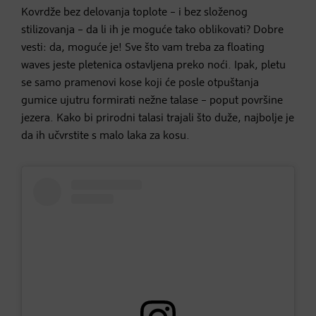
Kovrdže bez delovanja toplote – i bez složenog
stilizovanja – da li ih je moguće tako oblikovati? Dobre
vesti: da, moguće je! Sve što vam treba za floating
waves jeste pletenica ostavljena preko noći. Ipak, pletu
se samo pramenovi kose koji će posle otpuštanja
gumice ujutru formirati nežne talase – poput površine
jezera. Kako bi prirodni talasi trajali što duže, najbolje je
da ih učvrstite s malo laka za kosu.