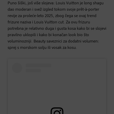
Puno šiški, još više slojeva: Louis Vuitton je long shagu
dao moderan i svež izgled tokom svoje prêt-à-porter
revije za proleće-leto 2025, zbog čega se ovaj trend
frizure naziva i Louis Vuitton cut. Za ovu frizuru
potrebna je relativno duga i gusta kosa kako bi se slojevi
pravilno uklopili i kako bi konačan look bio što
voluminozniji. Beauty saveznici za dodatni volumen:
sprej s morskom solju ili vosak za kosu.