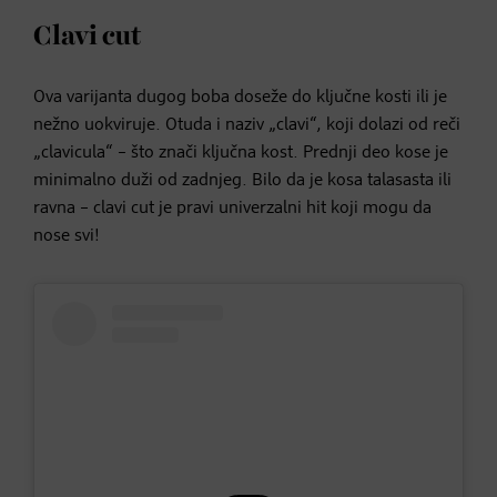
Clavi cut
Ova varijanta dugog boba doseže do ključne kosti ili je
nežno uokviruje. Otuda i naziv „clavi“, koji dolazi od reči
„clavicula“ – što znači ključna kost. Prednji deo kose je
minimalno duži od zadnjeg. Bilo da je kosa talasasta ili
ravna – clavi cut je pravi univerzalni hit koji mogu da
nose svi!