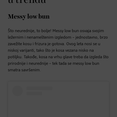
Messy low bun
Što neurednije, to bolje! Messy low bun osvaja svojim
ležernim i nenameštenim izgledom – jednostavno, brzo
zavežite kosu i frizura je gotova. Ovog leta nosi se u
niskoj varijanti, tako što je kosa vezana nisko na
potiljku. Takođe, kosa na vrhu glave treba da izgleda što
prirodnije i neurednije – tek tada se messy low bun
smatra savršenim.