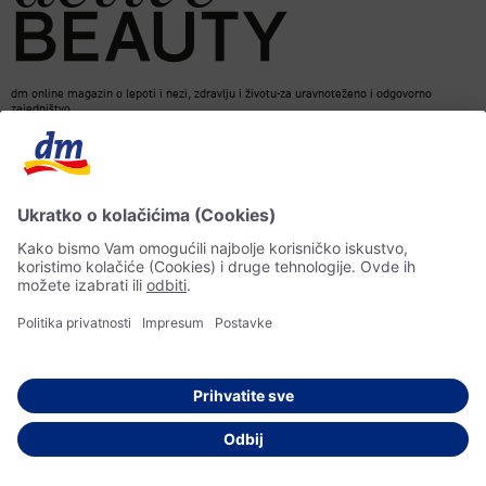
dm online magazin o lepoti i nezi, zdravlju i životu-za uravnoteženo i odgovorno
zajedništvo.
Kontakt
ACTIVE BEAUTY Magazin
Impresum
Zaštita podataka o ličnosti
Informacije o pristupačnosti
Pravila veštačke inteligencije
© 2026 dm drogerie markt d.o.o.