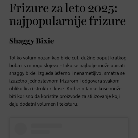
Frizure za leto 2025:
najpopularnije frizure
Shaggy Bixie
Toliko voluminozan kao bixie cut, dužine poput kratkog
boba i s mnogo slojeva – tako se najbolje može opisati
shaggy bixie. Izgleda ležerno i nenametljivo, smatra se
izuzetno jednostavnom frizurom i odgovara svakom
obliku lica i strukturi kose. Kod vrlo tanke kose može
biti korisno da koristite proizvode za stilizovanje koji
daju dodatni volumen i teksturu.