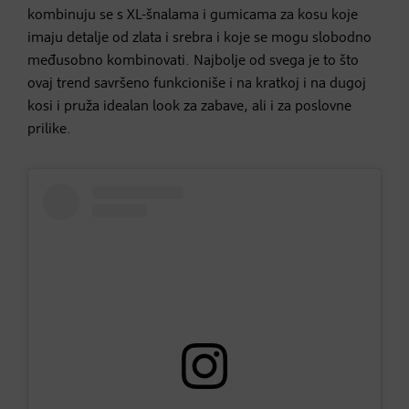
kombinuju se s XL-šnalama i gumicama za kosu koje
imaju detalje od zlata i srebra i koje se mogu slobodno
međusobno kombinovati. Najbolje od svega je to što
ovaj trend savršeno funkcioniše i na kratkoj i na dugoj
kosi i pruža idealan look za zabave, ali i za poslovne
prilike.