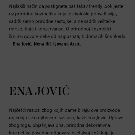
Najlakši način da postignete baš takav
trendy
look
jeste
uz prirodnu kozmetiku koja je ekološki prihvatljivija,
sadrži samo prirodne sastojke, a ne sadrži veštačke
mirise, boje i konzervanse. O prirodnoj kozmetici i
šminki govore neke od najpoznatijih domaćih šminkerki
–
Ena Jović, Nena Ilić
i
Jovana Arsić.
ENA JOVIĆ
Najčešći razlozi zbog kojih dame biraju ove proizvode
ogledaju se u njihovom sastavu, kaže Ena Jović. Upravo
zbog toga, objašnjava ona, prirodna dekorativna
kozmetika posebno odgovara osetljivoj koži koja je