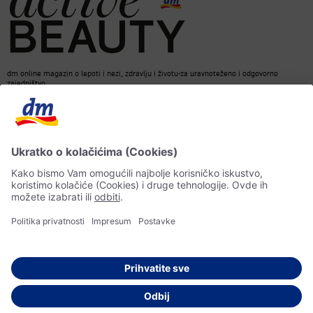
dm online magazin o lepoti i nezi, zdravlju i životu-za uravnoteženo i odgovorno
zajedništvo.
Kontakt
ACTIVE BEAUTY Magazin
Impresum
Zaštita podataka o ličnosti
Informacije o pristupačnosti
Pravila veštačke inteligencije
© 2026 dm drogerie markt d.o.o.