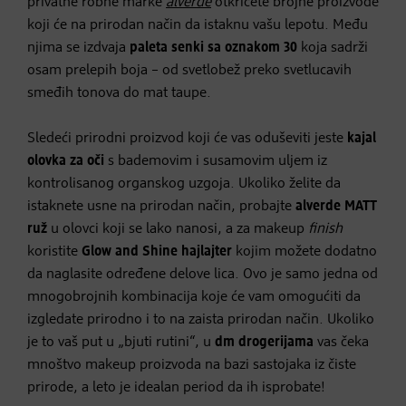
privatne robne marke
alverde
otkrićete brojne proizvode
koji će na prirodan način da istaknu vašu lepotu. Među
njima se izdvaja
paleta senki sa oznakom 30
koja sadrži
osam prelepih boja – od svetlobež preko svetlucavih
smeđih tonova do mat taupe.
Sledeći prirodni proizvod koji će vas oduševiti jeste
kajal
olovka za oči
s bademovim i susamovim uljem iz
kontrolisanog organskog uzgoja. Ukoliko želite da
istaknete usne na prirodan način, probajte
alverde
MATT
ruž
u olovci koji se lako nanosi, a za makeup
finish
koristite
Glow and Shine hajlajter
kojim možete dodatno
da naglasite određene delove lica. Ovo je samo jedna od
mnogobrojnih kombinacija koje će vam omogućiti da
izgledate prirodno i to na zaista prirodan način. Ukoliko
je to vaš put u „bjuti rutini“, u
dm drogerijama
vas čeka
mnoštvo makeup proizvoda na bazi sastojaka iz čiste
prirode, a leto je idealan period da ih isprobate!