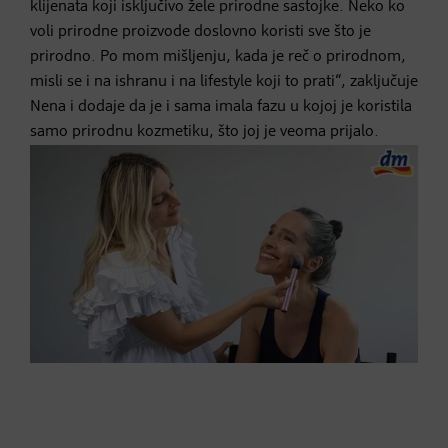
klijenata koji isključivo žele prirodne sastojke. Neko ko
voli prirodne proizvode doslovno koristi sve što je
prirodno. Po mom mišljenju, kada je reč o prirodnom,
misli se i na ishranu i na lifestyle koji to prati“, zaključuje
Nena i dodaje da je i sama imala fazu u kojoj je koristila
samo prirodnu kozmetiku, što joj je veoma prijalo.