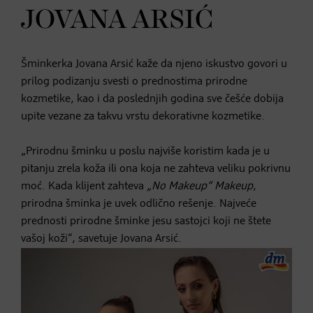
JOVANA ARSIĆ
Šminkerka Jovana Arsić kaže da njeno iskustvo govori u
prilog podizanju svesti o prednostima prirodne
kozmetike, kao i da poslednjih godina sve češće dobija
upite vezane za takvu vrstu dekorativne kozmetike.
„Prirodnu šminku u poslu najviše koristim kada je u
pitanju zrela koža ili ona koja ne zahteva veliku pokrivnu
moć. Kada klijent zahteva
„No Makeup“ Makeup
,
prirodna šminka je uvek odlično rešenje. Najveće
prednosti prirodne šminke jesu sastojci koji ne štete
vašoj koži“, savetuje Jovana Arsić.