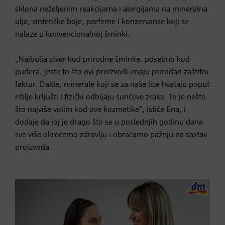
sklona neželjenim reakcijama i alergijama na mineralna
ulja, sintetičke boje, parfeme i konzervanse koji se
nalaze u konvencionalnoj šminki.
„Najbolja stvar kod prirodne šminke, posebno kod
pudera, jeste to što ovi proizvodi imaju prirodan zaštitni
faktor. Dakle, minerale koji se za naše lice hvataju poput
riblje krljušti i fizički odbijaju sunčeve zrake. To je nešto
što najviše volim kod ove kozmetike“, ističe Ena, i
dodaje da joj je drago što se u poslednjih godinu dana
sve više okrećemo zdravlju i obraćamo pažnju na sastav
proizvoda.