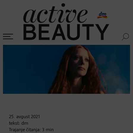
25. avgust
2021
tekst:
dm
Trajanje čitanja:
3
min