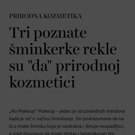
PRIRODNA KOZMETIKA
Tri poznate
šminkerke rekle
su "da" prirodnoj
kozmetici
„No Makeup“ Makeup
– jedan je od poslednjih trendova
kada je reč o načinu šminkanja. On podrazumeva da na
licu imate šminku koja je neutralna i deluje neupadljivo,
a opet doprinosi da imate blistav i besprekoran ten.