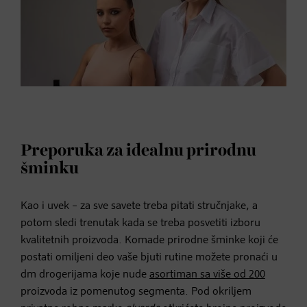
Preporuka za idealnu prirodnu
šminku
Kao i uvek – za sve savete treba pitati stručnjake, a
potom sledi trenutak kada se treba posvetiti izboru
kvalitetnih proizvoda. Komade prirodne šminke koji će
postati omiljeni deo vaše bjuti rutine možete pronaći u
dm drogerijama koje nude
asortiman sa više od 200
proizvoda iz pomenutog segmenta. Pod okriljem