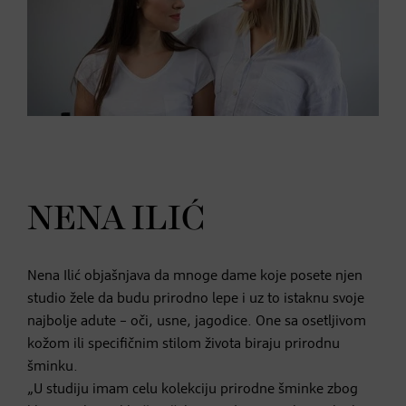
NENA ILIĆ
Nena Ilić objašnjava da mnoge dame koje posete njen
studio žele da budu prirodno lepe i uz to istaknu svoje
najbolje adute – oči, usne, jagodice. One sa osetljivom
kožom ili specifičnim stilom života biraju prirodnu
šminku.
„U studiju imam celu kolekciju prirodne šminke zbog