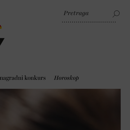
 nagradni konkurs
Horoskop