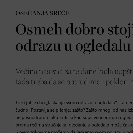
OSEĆANJA SREĆE
Osmeh dobro stoj
odrazu u ogledalu
Većina nas zna za te dane kada uopšt
tada treba da se potrudimo i poklon
Treći jul je dan „laskanja svom odrazu u ogledalu“ – ame
čudno. Postavlja se pitanje: zašto? Zašto mnogi od nas iz
ne posmatramo tako kritički kao sopstveni odraz u ogleda
prema rečima stručnjaka, gledanje u ogledalo može čak 
S ovim trikovima možemo da laskamo svom odrazu u ogl