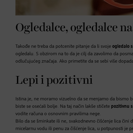
Ogledalce, ogledalce n
Takođe ne treba da potcenite pitanje da li svoje
ogledalo s
ogledalu. S obzirom na to da je cilj da zavolimo da posm
odlučujućeg značaja. Ako primetite da se sebi više dopa
Lepi i pozitivni
Istina je, ne moramo vizuelno da se menjamo da bismo bil
biste se osećali bolje. Na taj način lakše stičete
pozitivnu s
vodite računa o osnovnim pravilima nege.
Bilo da se šminkate ili ne, svakodnevno čišćenje lica čini da
micelarnu vodu ili penu za čišćenje lica, u potpunosti je