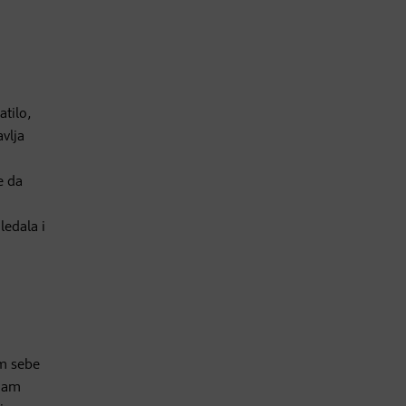
atilo,
vlja
e da
ledala i
m sebe
 nam