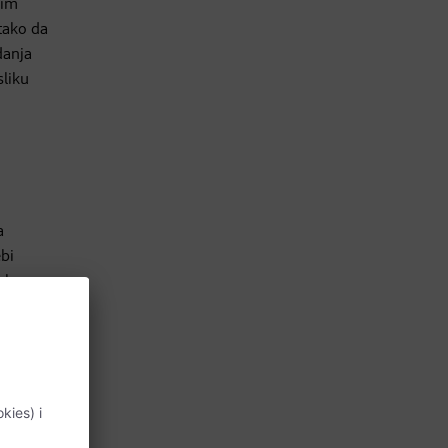
gim
tako da
danja
liku
a
ebi
ebe.
enog
 kabini