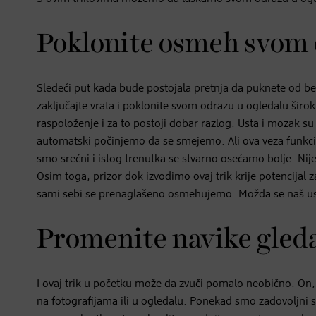
Poklonite osmeh svom 
Sledeći put kada bude postojala pretnja da puknete od besa
zaključajte vrata i poklonite svom odrazu u ogledalu šir
raspoloženje i za to postoji dobar razlog. Usta i mozak s
automatski počinjemo da se smejemo. Ali ova veza funkc
smo srećni i istog trenutka se stvarno osećamo bolje. Nije bi
Osim toga, prizor dok izvodimo ovaj trik krije potencijal 
sami sebi se prenaglašeno osmehujemo. Možda se naš usilj
Promenite navike gled
I ovaj trik u početku može da zvuči pomalo neobično. 
na fotografijama ili u ogledalu. Ponekad smo zadovoljn