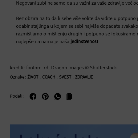
Negovani zubi ne samo da su važni za vaše zdravlje već 
Bez obzira na to da li sebe više volite da vidite u potp
odabir stajlinga u kojem se sebi najviše dopadate svaka
razmišljamo o mišljenju drugih i potpuno se fokusiramo n
najlepše na nama je naša
jedinstvenost
.
krediti: fantom_rd, Dragon Images © Shutterstock
Oznake:
,
,
,
ŽIVOT
COACH
SVEST
ZDRAVLJE
Podeli: