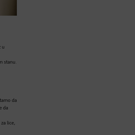
z u
m stanu.
 tamo da
e da
za lice,