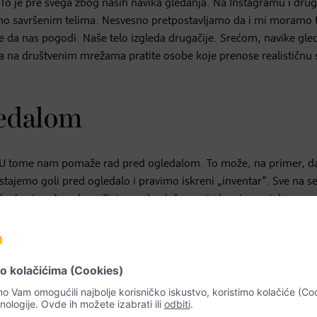
To je pre svega zbog naših navika gledanja. Na Instagramu i dru
o savršenim telima. Nesvesno pretpostavljamo da i mi moramo 
e da nas pogodi. Naše telo izgleda drugačije. Srećom, navike gle
na društvenim mrežama pratite osobe koje prenose realističnu s
ledalom
 U tome nam pomaže rad pred ogledalom. To može, na primer, d
tajemo goli pred ogledalo i pravimo iskreni „inventar“. Sve na s
vaku boricu. A onda počinjemo da plešemo, jednostavno tako, za s
 ogledalu. Ako želite, možete da pustite svoju plej listu za dobro
 ustanovićete ne samo da možete da se naviknete na prizor sopstv
lu pristupamo pozitivno. Bez obzira na to da li smo u liftu ili u
bacamo sebi pet.