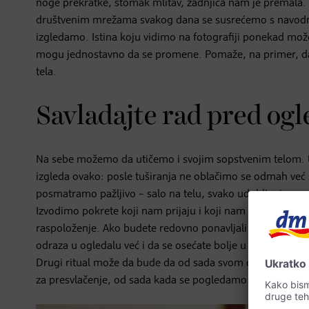
noge prekratke, stomak mlitav, zadnjica nam je premala. 
društvenim mrežama svakog dana se susrećemo s navodn
izgledamo. Istina koju vidimo na fotografiji ponekad mož
mogu jednostavno da se promene. Pomaže, na primer, da 
tela.
Savladajte rad pred og
Na sebe možemo da utičemo i svojim sopstvenim telom.
izgleda ovako: posle tuširanja ne oblačimo se odmah već s
posmatramo pažljivo – salo na telu, svako udubljenje, s
Izvodimo pokrete koji nam prijaju i koji nam se dopadaju u
raspoloženje. Ako budete redovno ponavljali ovaj ritual,
odraza u ogledalu već i da se osećate bolje u svojoj koži.
Drugi ritual može da bude da od sada svom odrazu u ogleda
za presvlačenje, od sada kada se pogledamo u ogledalu 