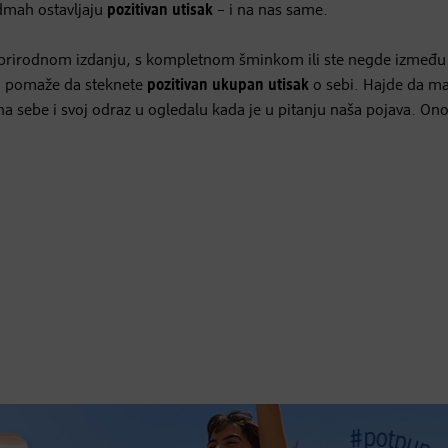
odmah ostavljaju
pozitivan utisak
– i na nas same.
uno prirodnom izdanju, s kompletnom šminkom ili ste negde između
ko pomaže da steknete
pozitivan ukupan utisak
o sebi. Hajde da m
a sebe i svoj odraz u ogledalu kada je u pitanju naša pojava. On