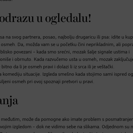
odrazu u ogledalu!
 na svog partnera, posao, najbolju drugaricu ili psa: idite u kup
ok osmeh. Da, možda vam se u početku čini neprikladnim, ali popra
u blisko povezani – kada smo srećni, mozak šalje signale ustima i
ioniše i obrnuto. Kada razvučemo usta u osmeh, mozak zaključuj
tno da li je osmeh pravi i dolazi li iz srca ili je veštački.
za komediju situacije. Izgleda smešno kada stojimo sami ispred og
eni osmeh pri ovoj spoznaji pretvori u pravi.
anja
On, međutim, može da pomogne ako imate problem s posmatranje
i svojim izgledom – dok ne vidimo sebe na slikama. Odjednom su