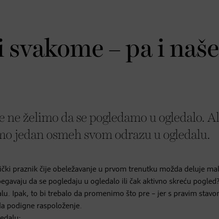
i svakome – pa i naš
e ne želimo da se pogledamo u ogledalo. Al
imo jedan osmeh svom odrazu u ogledalu.
rički praznik čije obeležavanje u prvom trenutku možda deluje ma
begavaju da se pogledaju u ogledalo ili čak aktivno skreću pogled
lu. Ipak, to bi trebalo da promenimo što pre – jer s pravim stav
da podigne raspoloženje.
edalu: