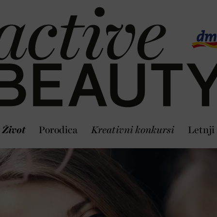
Život
Porodica
Kreativni konkursi
Letnji