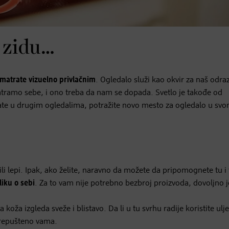
a zidu…
matrate vizuelno privlačnim
. Ogledalo služi kao okvir za naš odra
atramo sebe, i ono treba da nam se dopada. Svetlo je takođe od
date u drugim ogledalima, potražite novo mesto za ogledalo u svo
i lepi. Ipak, ako želite, naravno da možete da pripomognete tu i
liku o sebi
. Za to vam nije potrebno bezbroj proizvoda, dovoljno j
 koža izgleda sveže i blistavo. Da li u tu svrhu radije koristite ulje 
 prepušteno vama.