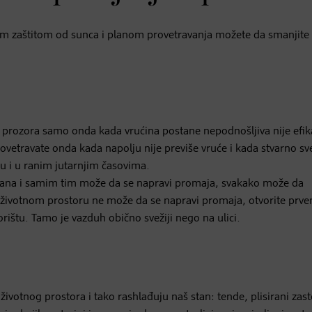
m zaštitom od sunca i planom provetravanja možete da smanjite 
je prozora samo onda kada vrućina postane nepodnošljiva nije efi
provetravate onda kada napolju nije previše vruće i kada stvarno sv
u i u ranim jutarnjim časovima.
trana i samim tim može da se napravi promaja, svakako može da
životnom prostoru ne može da se napravi promaja, otvorite prve
vorištu. Tamo je vazduh obično svežiji nego na ulici.
životnog prostora i tako rashlađuju naš stan: tende, plisirani zast