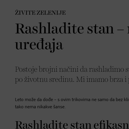
ŽIVITE ZELENIJE
Rashladite stan –
uređaja
Postoje brojni načini da rashladimo s
po životnu sredinu. Mi imamo brza i 
Leto može da dođe – s ovim trikovima ne samo da bez k
tako nema nikakve šanse.
Rashladite stan efika