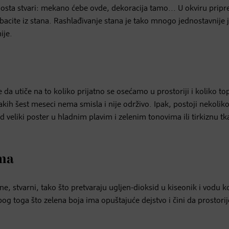
dosta stvari: mekano ćebe ovde, dekoracija tamo... U okviru prip
izbacite iz stana. Rashlađivanje stana je tako mnogo jednostavnije 
ije.
 da utiče na to koliko prijatno se osećamo u prostoriji i koliko t
akih šest meseci nema smisla i nije održivo. Ipak, postoji nekolik
id veliki poster u hladnim plavim i zelenim tonovima ili tirkiznu t
ama
ne, stvarni, tako što pretvaraju ugljen-dioksid u kiseonik i vodu 
bog toga što zelena boja ima opuštajuće dejstvo i čini da prostorij