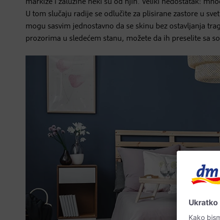
markize i žaluzine neki su od njih. Veliki nedostatak: mno
U tom slučaju radije se odlučite za plisirane zastore u sve
mogu sasvim jednostavno da se skinu bez ostavljanja tragov
prozorima u sledećem stanu, možete da ih preselite sa s