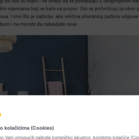
gi od njih su trajni i ne smeju da se postavljaju u iznajmljenim st
tlim nijansama koji se kače na prozor. Oni se pričvršćuju za okvir 
a. I ono što je najbolje: ako veličina plisiranog zastora odgovar
obom i ne morate da nabavljate nove.