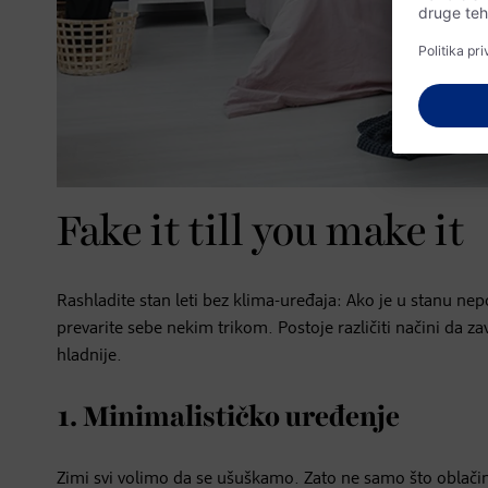
Fake it till you make it
Rashladite stan leti bez klima-uređaja: Ako je u stanu ne
prevarite sebe nekim trikom. Postoje različiti načini da za
hladnije.
1. Minimalističko uređenje
Zimi svi volimo da se ušuškamo. Zato ne samo što oblačim