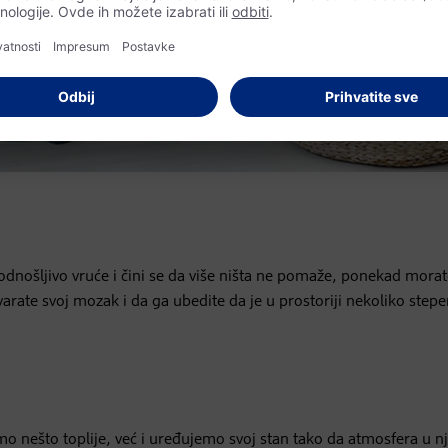
podnošljivo vruće i čini se da više ništa ne pomaže, ponekad mora
varate svoj mozak i da ga ubedite da je u prostoriji nekoliko stepe
o nešto toplije, već i uređujemo svoj stan tako da atmosfera u 