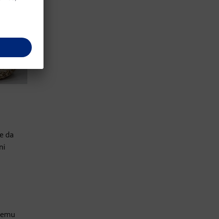
te da
ni
njemu