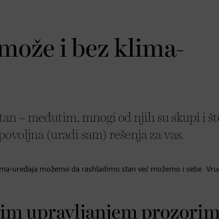
 može i bez klima-
tan – međutim, mnogi od njih su skupi i št
povoljna (uradi sam) rešenja za vas.
lima-uređaja možemo da rashladimo stan već možemo i sebe. Vru
snim upravljanjem prozori