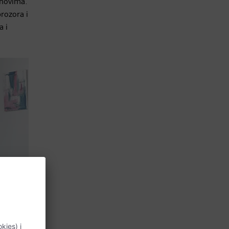
anovima.
prozora i
a i