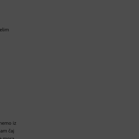
relim
zmemo iz
nam čaj