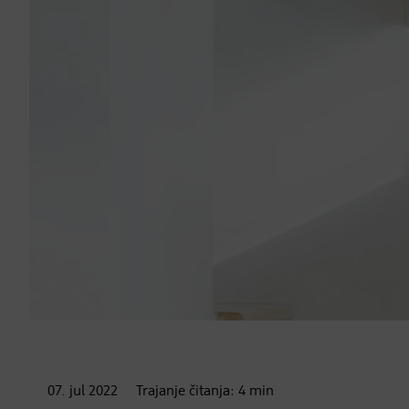
07. jul
2022
Trajanje čitanja:
4
min