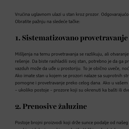
Vrućina uglavnom ulazi u stan kroz prozor. Odgovarajućo
Obratite pažnju na sledeće tačke:
1. Sistematizovano provetravanje
Mišljenja na temu provetravanja se razlikuju, ali otvaran
rešenje. Da biste rashladili svoj stan, potrebno je da ga 
vazduh može da uđe u prostoriju. To je obično uveče, noć
Ako imate stan u kojem se prozori nalaze sa suprotnih s
pomogne i provetravanje preko celog dana. Ako u vašem 
– ukoliko postoje – prozore koji su okrenuti ka bašti ili d
2. Prenosive žaluzine
Postoje brojni proizvodi koji drže sunce podalje od našeg 