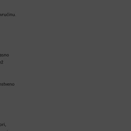
vrućinu.
kasno
ež
nstveno
ori,