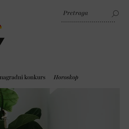
 nagradni konkurs
Horoskop