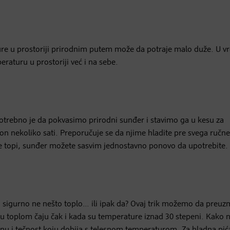
re u prostoriji prirodnim putem može da potraje malo duže. U v
raturu u prostoriji već i na sebe.
trebno je da pokvasimo prirodni sunđer i stavimo ga u kesu za
on nekoliko sati. Preporučuje se da njime hladite pre svega ručne
se topi, sunđer možete sasvim jednostavno ponovo da upotrebite.
ali sigurno ne nešto toplo… ili ipak da? Ovaj trik možemo da preu
va u toplom čaju čak i kada su temperature iznad 30 stepeni. Kako 