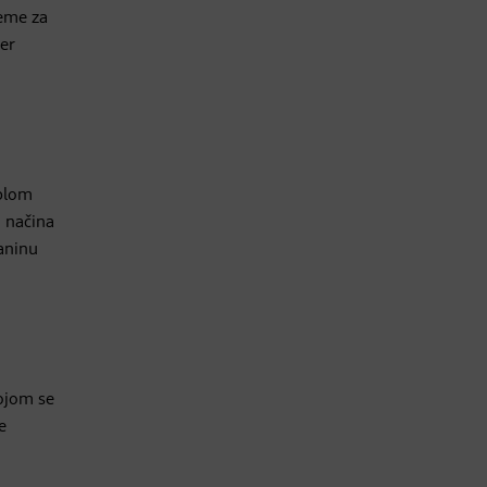
reme za
jer
oplom
o načina
kaninu
kojom se
e