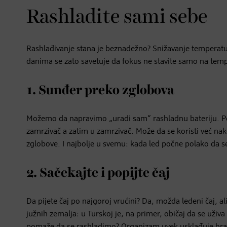
Rashladite sami sebe
Rashlađivanje stana je beznadežno? Snižavanje temperatu
danima se zato savetuje da fokus ne stavite samo na tempe
1. Sunđer preko zglobova
Možemo da napravimo „uradi sam“ rashladnu bateriju. Po
zamrzivač a zatim u zamrzivač. Može da se koristi već nak
zglobove. I najbolje u svemu: kada led počne polako da 
2. Sačekajte i popijte čaj
Da pijete čaj po najgoroj vrućini? Da, možda ledeni čaj, 
južnih zemalja: u Turskoj je, na primer, običaj da se uži