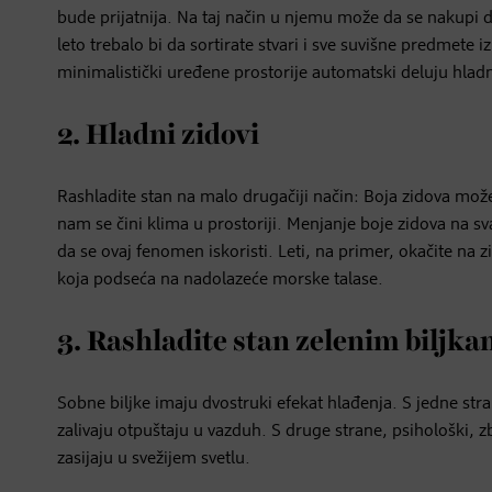
bude prijatnija. Na taj način u njemu može da se nakupi 
leto trebalo bi da sortirate stvari i sve suvišne predmete 
minimalistički uređene prostorije automatski deluju hladn
2. Hladni zidovi
Rashladite stan na malo drugačiji način: Boja zidova može
nam se čini klima u prostoriji. Menjanje boje zidova na sv
da se ovaj fenomen iskoristi. Leti, na primer, okačite na z
koja podseća na nadolazeće morske talase.
3. Rashladite stan zelenim biljk
Sobne biljke imaju dvostruki efekat hlađenja. S jedne stra
zalivaju otpuštaju u vazduh. S druge strane, psihološki, z
zasijaju u svežijem svetlu.