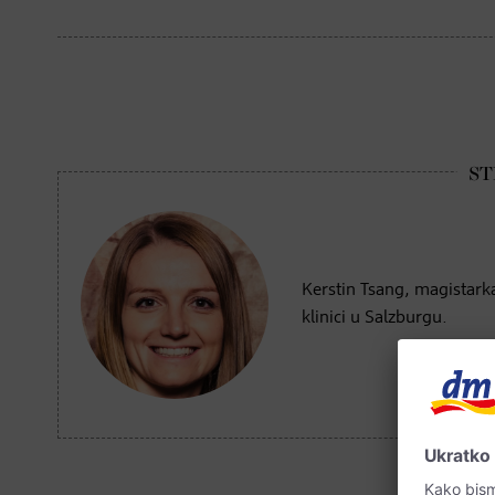
Kerstin Tsang, magistarka
klinici u Salzburgu.