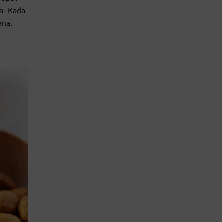
na. Kada
kana.