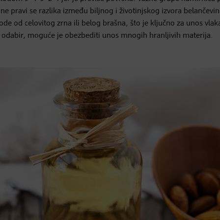
 ne pravi se razlika između biljnog i životinjskog izvora belančevi
izvode od celovitog zrna ili belog brašna, što je ključno za unos vla
an odabir, moguće je obezbediti unos mnogih hranljivih materija.