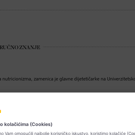
 nutricionizma, zamenica je glavne dijetetičarke na Univerzitetsk