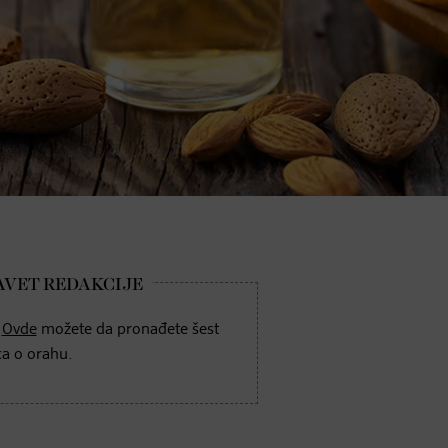
!
Ovde
možete da pronađete šest
ca o orahu.