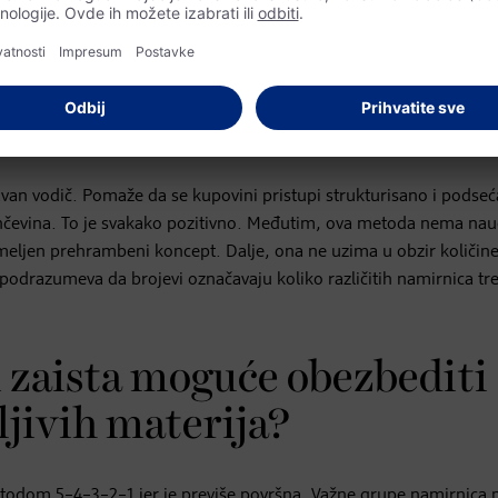
 metoda 5–4–3–2–1 sa gledi
pristup ili bismo pre mogl
na društvenim mrežama?
an vodič. Pomaže da se kupovini pristupi strukturisano i podseć
elančevina. To je svakako pozitivno. Međutim, ova metoda nema na
eljen prehrambeni koncept. Dalje, ona ne uzima u obzir količine
 podrazumeva da brojevi označavaju koliko različitih namirnica tr
m zaista moguće obezbediti
jivih materija?
etodom 5–4–3–2–1 jer je previše površna. Važne grupe namirnica 