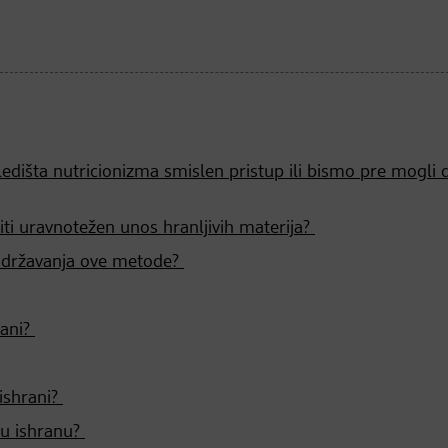
edišta nutricionizma smislen pristup ili bismo pre mogli 
ti uravnotežen unos hranljivih materija?
 pridržavanja ove metode?
rani?
ishrani?
iju ishranu?