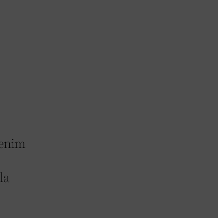
venim
la