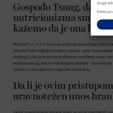
Gospođo Tsang, da li je
nutricionizma smislen 
kažemo da je ona hit 
Metoda 5–4–3–2–1 u osnovi može da posluži kao jednostav
ishranu treba uključiti dovoljno povrća, voća i izvora b
podlogu i više je trend na društvenim mrežama nego utem
veličine porcija, kao ni individualne potrebe. Ova metoda
imamo u toku dana (ili u glavnim obrocima):
Da li je ovim pristupo
uravnotežen unos hranl
Zaista uravnotežena ishrana teško se može obezbediti m