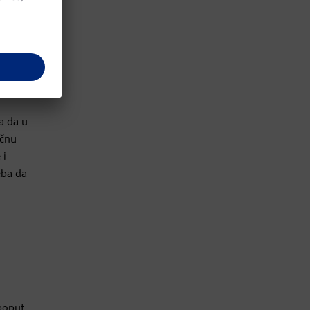
šta
i da
a da u
učnu
 i
eba da
poput