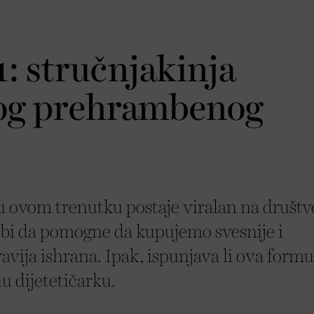
: stručnjakinja
vog prehrambenog
u ovom trenutku postaje viralan na društ
bi da pomogne da kupujemo svesnije i
vija ishrana. Ipak, ispunjava li ova formu
u dijetetičarku.