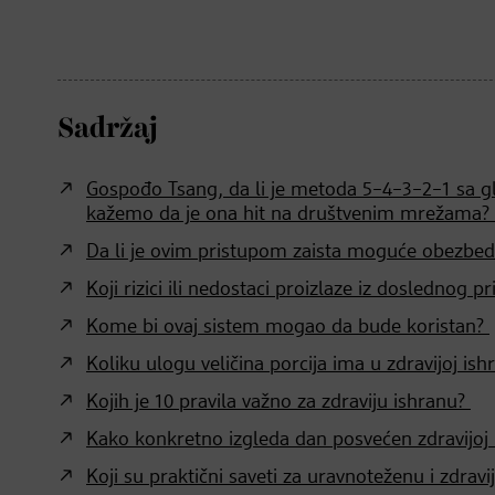
Sadržaj
Gospođo Tsang, da li je metoda 5–4–3–2–1 sa gl
kažemo da je ona hit na društvenim mrežama?
Da li je ovim pristupom zaista moguće obezbedi
Koji rizici ili nedostaci proizlaze iz doslednog
Kome bi ovaj sistem mogao da bude koristan?
Koliku ulogu veličina porcija ima u zdravijoj ish
Kojih je 10 pravila važno za zdraviju ishranu?
Kako konkretno izgleda dan posvećen zdravijoj 
Koji su praktični saveti za uravnoteženu i zdrav