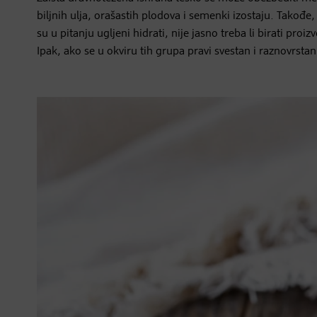
biljnih ulja, orašastih plodova i semenki izostaju. Takođe,
su u pitanju ugljeni hidrati, nije jasno treba li birati pro
Ipak, ako se u okviru tih grupa pravi svestan i raznovrst