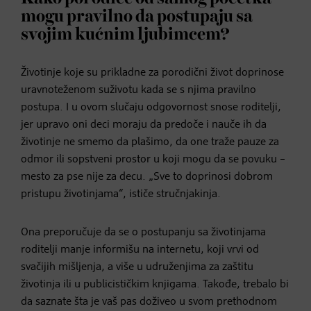
mogu pravilno da postupaju sa
svojim kućnim ljubimcem?
Životinje koje su prikladne za porodični život doprinose
uravnoteženom suživotu kada se s njima pravilno
postupa. I u ovom slučaju odgovornost snose roditelji,
jer upravo oni deci moraju da predoče i nauče ih da
životinje ne smemo da plašimo, da one traže pauze za
odmor ili sopstveni prostor u koji mogu da se povuku –
mesto za pse nije za decu. „Sve to doprinosi dobrom
pristupu životinjama“, ističe stručnjakinja.
Ona preporučuje da se o postupanju sa životinjama
roditelji manje informišu na internetu, koji vrvi od
svačijih mišljenja, a više u udruženjima za zaštitu
životinja ili u publicističkim knjigama. Takođe, trebalo bi
da saznate šta je vaš pas doživeo u svom prethodnom