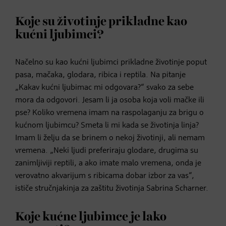
Koje su životinje prikladne kao
kućni ljubimci?
Načelno su kao kućni ljubimci prikladne životinje poput
pasa, mačaka, glodara, ribica i reptila. Na pitanje
„Kakav kućni ljubimac mi odgovara?“ svako za sebe
mora da odgovori. Jesam li ja osoba koja voli mačke ili
pse? Koliko vremena imam na raspolaganju za brigu o
kućnom ljubimcu? Smeta li mi kada se životinja linja?
Imam li želju da se brinem o nekoj životinji, ali nemam
vremena. „Neki ljudi preferiraju glodare, drugima su
zanimljiviji reptili, a ako imate malo vremena, onda je
verovatno akvarijum s ribicama dobar izbor za vas“,
ističe stručnjakinja za zaštitu životinja Sabrina Scharner.
Koje kućne ljubimce je lako