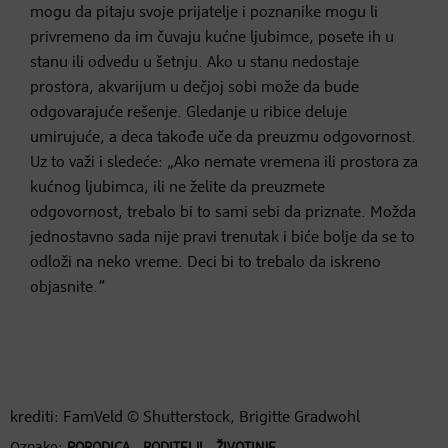
mogu da pitaju svoje prijatelje i poznanike mogu li
privremeno da im čuvaju kućne ljubimce, posete ih u
stanu ili odvedu u šetnju. Ako u stanu nedostaje
prostora, akvarijum u dečjoj sobi može da bude
odgovarajuće rešenje. Gledanje u ribice deluje
umirujuće, a deca takođe uče da preuzmu odgovornost.
Uz to važi i sledeće: „Ako nemate vremena ili prostora za
kućnog ljubimca, ili ne želite da preuzmete
odgovornost, trebalo bi to sami sebi da priznate. Možda
jednostavno sada nije pravi trenutak i biće bolje da se to
odloži na neko vreme. Deci bi to trebalo da iskreno
objasnite.”
krediti: FamVeld © Shutterstock, Brigitte Gradwohl
Oznake:
,
,
PORODICA
RODITELJI
ŽIVOTINJE