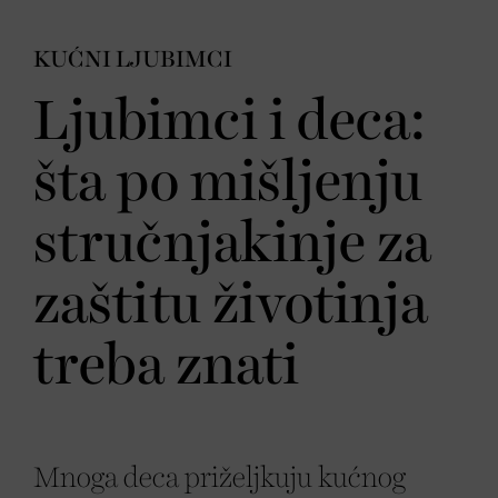
KUĆNI LJUBIMCI
Ljubimci i deca:
šta po mišljenju
stručnjakinje za
zaštitu životinja
treba znati
Mnoga deca priželjkuju kućnog