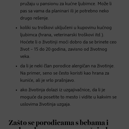
pružaju u pansionu za kućne ljubimce. Može li
pas sa vama da planinari ili je potrebno neko
drugo rešenje.
koliki su troškovi uključeni u kupovinu kućnog
ljubimca (hrana, veterinarski troškovi itd.).
Hoćete li o životinji moći dobro da se brinete ceo
život – 15 do 20 godina, zavisno od životnog
veka.
da li je neki član porodice alergičan na životinje.
Na primer, seno se često koristi kao hrana za
kuniće, ali je vrlo prašnjavo.
ako životinja dolazi iz uzgajivačnice, da li je
moguće da posetite to mesto i vidite u kakvim se
uslovima životinja uzgaja.
Zašto se porodicama s bebama i