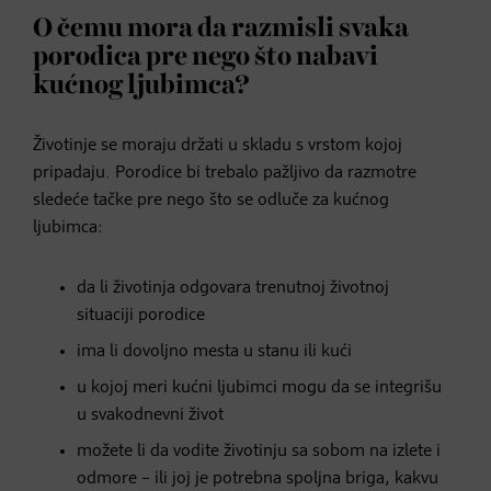
O čemu mora da razmisli svaka
porodica pre nego što nabavi
kućnog ljubimca?
Životinje se moraju držati u skladu s vrstom kojoj
pripadaju. Porodice bi trebalo pažljivo da razmotre
sledeće tačke pre nego što se odluče za kućnog
ljubimca:
da li životinja odgovara trenutnoj životnoj
situaciji porodice
ima li dovoljno mesta u stanu ili kući
u kojoj meri kućni ljubimci mogu da se integrišu
u svakodnevni život
možete li da vodite životinju sa sobom na izlete i
odmore – ili joj je potrebna spoljna briga, kakvu