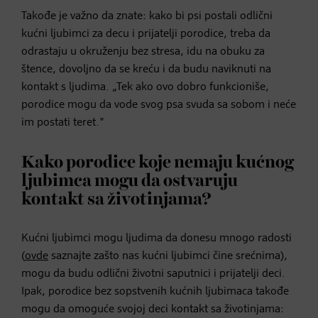
Takođe je važno da znate: kako bi psi postali odlični
kućni ljubimci za decu i prijatelji porodice, treba da
odrastaju u okruženju bez stresa, idu na obuku za
štence, dovoljno da se kreću i da budu naviknuti na
kontakt s ljudima. „Tek ako ovo dobro funkcioniše,
porodice mogu da vode svog psa svuda sa sobom i neće
im postati teret."
Kako porodice koje nemaju kućnog
ljubimca mogu da ostvaruju
kontakt sa životinjama?
Kućni ljubimci mogu ljudima da donesu mnogo radosti
(
ovde
saznajte zašto nas kućni ljubimci čine srećnima),
mogu da budu odlični životni saputnici i prijatelji deci.
Ipak, porodice bez sopstvenih kućnih ljubimaca takođe
mogu da omoguće svojoj deci kontakt sa životinjama: