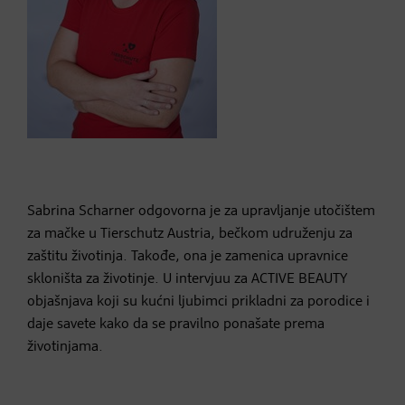
Sabrina Scharner odgovorna je za upravljanje utočištem
za mačke u Tierschutz Austria, bečkom udruženju za
zaštitu životinja. Takođe, ona je zamenica upravnice
skloništa za životinje. U intervjuu za ACTIVE BEAUTY
objašnjava koji su kućni ljubimci prikladni za porodice i
daje savete kako da se pravilno ponašate prema
životinjama.