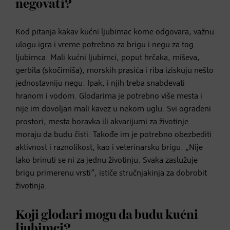
negovati?
Kod pitanja kakav kućni ljubimac kome odgovara, važnu
ulogu igra i vreme potrebno za brigu i negu za tog
ljubimca. Mali kućni ljubimci, poput hrčaka, miševa,
gerbila (skočimiša), morskih prasića i riba iziskuju nešto
jednostavniju negu. Ipak, i njih treba snabdevati
hranom i vodom. Glodarima je potrebno više mesta i
nije im dovoljan mali kavez u nekom uglu. Svi ograđeni
prostori, mesta boravka ili akvarijumi za životinje
moraju da budu čisti. Takođe im je potrebno obezbediti
aktivnost i raznolikost, kao i veterinarsku brigu. „Nije
lako brinuti se ni za jednu životinju. Svaka zaslužuje
brigu primerenu vrsti”, ističe stručnjakinja za dobrobit
životinja.
Koji glodari mogu da budu kućni
ljubimci?