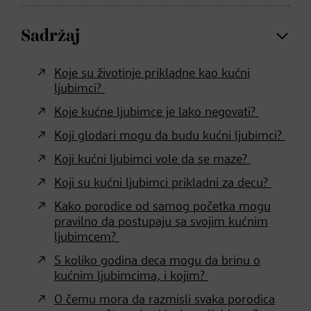
Sadržaj
Koje su životinje prikladne kao kućni
ljubimci?
Koje kućne ljubimce je lako negovati?
Koji glodari mogu da budu kućni ljubimci?
Koji kućni ljubimci vole da se maze?
Koji su kućni ljubimci prikladni za decu?
Kako porodice od samog početka mogu
pravilno da postupaju sa svojim kućnim
ljubimcem?
S koliko godina deca mogu da brinu o
kućnim ljubimcima, i kojim?
O čemu mora da razmisli svaka porodica