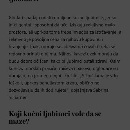
Glodari spadaju među omiljene kućne ljubimce, jer su
inteligentni i sposobni da uče. Iziskuju relativno malo
prostora, ali uprkos tome treba im soba za istrčavanje, a
relativno je povoljna cena za njihovu kupovinu i
hranjenje. Ipak, moraju se adekvatno čuvati i treba se
redovno brinuti o njima. Njihovi kavezi uvek moraju da
budu dobro očišćeni kako bi ljubimci ostali zdravi. Osim
kunića, morskih prasića, miševa i pacova, u glodare su
ubrajaju, na primer, degui i činčile. „S činčilama je vrlo
teško i, uprkos pahuljastom krznu, obično ne
dozvoljavaju da ih dodirujete”, objašnjava Sabrina
Scharner.
Koji kućni ljubimci vole da se
maze?