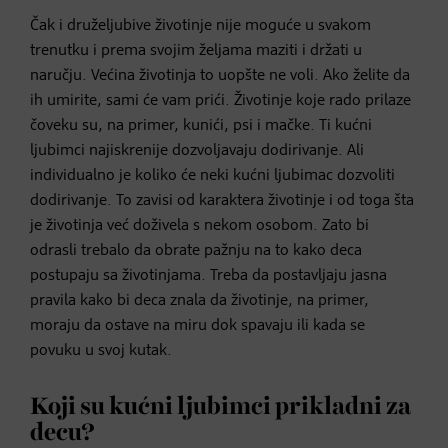
Čak i druželjubive životinje nije moguće u svakom
trenutku i prema svojim željama maziti i držati u
naručju. Većina životinja to uopšte ne voli. Ako želite da
ih umirite, sami će vam prići. Životinje koje rado prilaze
čoveku su, na primer, kunići, psi i mačke. Ti kućni
ljubimci najiskrenije dozvoljavaju dodirivanje. Ali
individualno je koliko će neki kućni ljubimac dozvoliti
dodirivanje. To zavisi od karaktera životinje i od toga šta
je životinja već doživela s nekom osobom. Zato bi
odrasli trebalo da obrate pažnju na to kako deca
postupaju sa životinjama. Treba da postavljaju jasna
pravila kako bi deca znala da životinje, na primer,
moraju da ostave na miru dok spavaju ili kada se
povuku u svoj kutak.
Koji su kućni ljubimci prikladni za
decu?