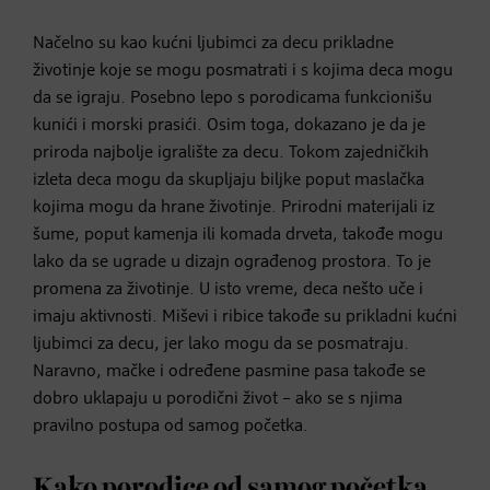
Načelno su kao kućni ljubimci za decu prikladne
životinje koje se mogu posmatrati i s kojima deca mogu
da se igraju. Posebno lepo s porodicama funkcionišu
kunići i morski prasići. Osim toga, dokazano je da je
priroda najbolje igralište za decu. Tokom zajedničkih
izleta deca mogu da skupljaju biljke poput maslačka
kojima mogu da hrane životinje. Prirodni materijali iz
šume, poput kamenja ili komada drveta, takođe mogu
lako da se ugrade u dizajn ograđenog prostora. To je
promena za životinje. U isto vreme, deca nešto uče i
imaju aktivnosti. Miševi i ribice takođe su prikladni kućni
ljubimci za decu, jer lako mogu da se posmatraju.
Naravno, mačke i određene pasmine pasa takođe se
dobro uklapaju u porodični život – ako se s njima
pravilno postupa od samog početka.
Kako porodice od samog početka