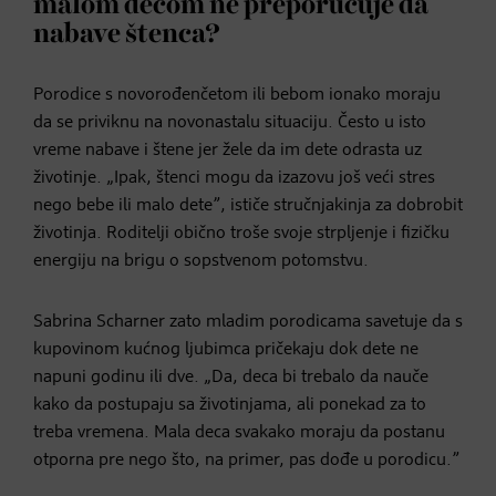
malom decom ne preporučuje da
nabave štenca?
Porodice s novorođenčetom ili bebom ionako moraju
da se priviknu na novonastalu situaciju. Često u isto
vreme nabave i štene jer žele da im dete odrasta uz
životinje. „Ipak, štenci mogu da izazovu još veći stres
nego bebe ili malo dete”, ističe stručnjakinja za dobrobit
životinja. Roditelji obično troše svoje strpljenje i fizičku
energiju na brigu o sopstvenom potomstvu.
Sabrina Scharner zato mladim porodicama savetuje da s
kupovinom kućnog ljubimca pričekaju dok dete ne
napuni godinu ili dve. „Da, deca bi trebalo da nauče
kako da postupaju sa životinjama, ali ponekad za to
treba vremena. Mala deca svakako moraju da postanu
otporna pre nego što, na primer, pas dođe u porodicu.”