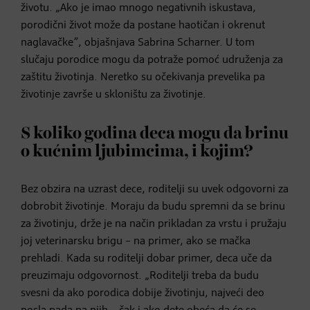
životu. „Ako je imao mnogo negativnih iskustava,
porodični život može da postane haotičan i okrenut
naglavačke”, objašnjava Sabrina Scharner. U tom
slučaju porodice mogu da potraže pomoć udruženja za
zaštitu životinja. Neretko su očekivanja prevelika pa
životinje završe u skloništu za životinje.
S koliko godina deca mogu da brinu
o kućnim ljubimcima, i kojim?
Bez obzira na uzrast dece, roditelji su uvek odgovorni za
dobrobit životinje. Moraju da budu spremni da se brinu
za životinju, drže je na način prikladan za vrstu i pružaju
joj veterinarsku brigu – na primer, ako se mačka
prehladi. Kada su roditelji dobar primer, deca uče da
preuzimaju odgovornost. „Roditelji treba da budu
svesni da ako porodica dobije životinju, najveći deo