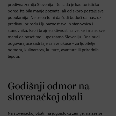
predivna zemlja Slovenija. Do sada je kao turističko
odredište bila manje poznata, ali od skoro postaje sve
popularnija. Ne treba to ni da čudi budući da nas, uz
predivnu prirodu i ljubaznost svojih stanovnica i
stanovnika, kao i brojne aktivnosti za velike i male, sve
mami da posetimo i upoznamo Sloveniju. Ona nudi
odgovarajuće sadržaje za sve ukuse – za ljubitelje
odmora, kulinarstva, kulture, avanture ili prirodnih
lepota.
Godišnji odmor na
slovenačkoj obali
Na slovenačkoj obali, na jugoistoku zemlje, nalaze se