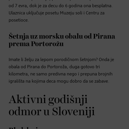
od 7 evra, dok je za decu do 6 godina ona besplatna.
Ulaznica uključuje posetu Muzeju soli i Centru za
posetioce.
Šetnja uz morsku obalu od Pirana
prema Portorožu
Imate li želju za lepom porodičnom šetnjom? Onda je
obala od Pirana do Portoroža, duga gotovo tri
kilometra, ne samo predivna nego i prepuna brojnih
igrališta na kojima deca mogu dobro da se zabave.
Aktivni godišnji
odmor u Sloveniji