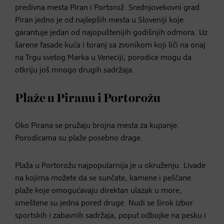
predivna mesta Piran i Portorož. Srednjovekovni grad
Piran jedno je od najlepših mesta u Sloveniji koje
garantuje jedan od najopuštenijih godišnjih odmora. Uz
šarene fasade kuća i toranj sa zvonikom koji liči na onaj
na Trgu svetog Marka u Veneciji, porodice mogu da
otkriju još mnogo drugih sadržaja.
Plaže u Piranu i Portorožu
Oko Pirana se pružaju brojna mesta za kupanje.
Porodicama su plaže posebno drage.
Plaža u Portorožu najpopularnija je u okruženju. Livade
na kojima možete da se sunčate, kamene i peščane
plaže koje omogućavaju direktan ulazak u more,
smeštene su jedna pored druge. Nudi se širok izbor
sportskih i zabavnih sadržaja, poput odbojke na pesku i