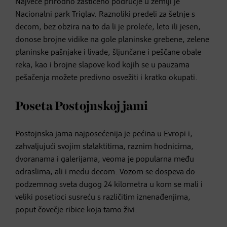
Najveće prirodno zaštićeno područje u zemlji je
Nacionalni park Triglav. Raznoliki predeli za šetnje s
decom, bez obzira na to da li je proleće, leto ili jesen,
donose brojne vidike na gole planinske grebene, zelene
planinske pašnjake i livade, šljunčane i peščane obale
reka, kao i brojne slapove kod kojih se u pauzama
pešačenja možete predivno osvežiti i kratko okupati.
Poseta Postojnskoj jami
Postojnska jama najposećenija je pećina u Evropi i,
zahvaljujući svojim stalaktitima, raznim hodnicima,
dvoranama i galerijama, veoma je popularna među
odraslima, ali i među decom. Vozom se dospeva do
podzemnog sveta dugog 24 kilometra u kom se mali i
veliki posetioci susreću s različitim iznenađenjima,
poput čovečje ribice koja tamo živi.