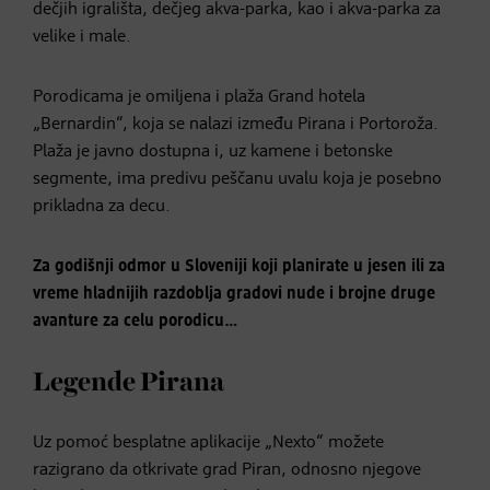
dečjih igrališta, dečjeg akva-parka, kao i akva-parka za
velike i male.
Porodicama je omiljena i plaža Grand hotela
„Bernardin“, koja se nalazi između Pirana i Portoroža.
Plaža je javno dostupna i, uz kamene i betonske
segmente, ima predivu peščanu uvalu koja je posebno
prikladna za decu.
Za godišnji odmor u Sloveniji koji planirate u jesen ili za
vreme hladnijih razdoblja gradovi nude i brojne druge
avanture za celu porodicu…
Legende Pirana
Uz pomoć besplatne aplikacije „Nexto“ možete
razigrano da otkrivate grad Piran, odnosno njegove