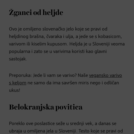
Žganci od heljde
Ovo je omiljeno slovenačko jelo koje se pravi od
heljdinog brašna, čvaraka i ulja, a jede se s kobasicom,
varivom ili kiselim kupusom. Heljda je u Sloveniji veoma
popularna i zato se u varivima koristi kao glavni
sastojak.
Preporuka: Jede li vam se varivo? Naše
vegansko varivo
s keljom
ne samo da ima savršen miris nego i odličan
ukus!
Belokranjska povitica
Poreklo ove poslastice seže u srednji vek, a danas se
ubraja u omiljena jela u Sloveniji. Testo koje se pravi od