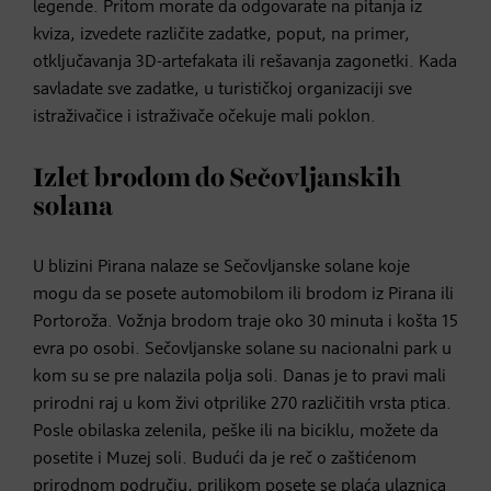
legende. Pritom morate da odgovarate na pitanja iz
kviza, izvedete različite zadatke, poput, na primer,
otključavanja 3D-artefakata ili rešavanja zagonetki. Kada
savladate sve zadatke, u turističkoj organizaciji sve
istraživačice i istraživače očekuje mali poklon.
Izlet brodom do Sečovljanskih
solana
U blizini Pirana nalaze se Sečovljanske solane koje
mogu da se posete automobilom ili brodom iz Pirana ili
Portoroža. Vožnja brodom traje oko 30 minuta i košta 15
evra po osobi. Sečovljanske solane su nacionalni park u
kom su se pre nalazila polja soli. Danas je to pravi mali
prirodni raj u kom živi otprilike 270 različitih vrsta ptica.
Posle obilaska zelenila, peške ili na biciklu, možete da
posetite i Muzej soli. Budući da je reč o zaštićenom
prirodnom području, prilikom posete se plaća ulaznica