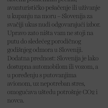
avanturističko pešačenje ili uživanje
u kupanju na moru – Slovenija za
svačiji ukus nudi odgovarajući izbor.
Upravo zato ništa vam ne stoji na
putu do sledećeg porodičnog
godišnjeg odmora u Sloveniji.
Dodatna prednost: Slovenija je lako
dostupna automobilom ili vozom, a
u poređenju s putovanjima
avionom, uz nepotreban stres,
omogućava uštedu potrošnje CO2 i
novca.