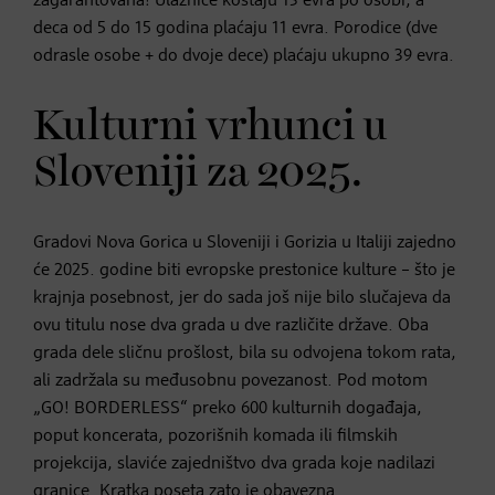
zagarantovana! Ulaznice koštaju 13 evra po osobi, a
deca od 5 do 15 godina plaćaju 11 evra. Porodice (dve
odrasle osobe + do dvoje dece) plaćaju ukupno 39 evra.
Kulturni vrhunci u
Sloveniji za 2025.
Gradovi Nova Gorica u Sloveniji i Gorizia u Italiji zajedno
će 2025. godine biti evropske prestonice kulture – što je
krajnja posebnost, jer do sada još nije bilo slučajeva da
ovu titulu nose dva grada u dve različite države. Oba
grada dele sličnu prošlost, bila su odvojena tokom rata,
ali zadržala su međusobnu povezanost. Pod motom
„GO! BORDERLESS“ preko 600 kulturnih događaja,
poput koncerata, pozorišnih komada ili filmskih
projekcija, slaviće zajedništvo dva grada koje nadilazi
granice. Kratka poseta zato je obavezna.