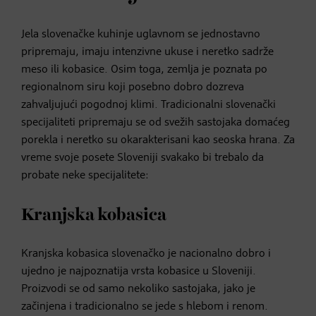
Jela slovenačke kuhinje uglavnom se jednostavno
pripremaju, imaju intenzivne ukuse i neretko sadrže
meso ili kobasice. Osim toga, zemlja je poznata po
regionalnom siru koji posebno dobro dozreva
zahvaljujući pogodnoj klimi. Tradicionalni slovenački
specijaliteti pripremaju se od svežih sastojaka domaćeg
porekla i neretko su okarakterisani kao seoska hrana. Za
vreme svoje posete Sloveniji svakako bi trebalo da
probate neke specijalitete:
Kranjska kobasica
Kranjska kobasica slovenačko je nacionalno dobro i
ujedno je najpoznatija vrsta kobasice u Sloveniji.
Proizvodi se od samo nekoliko sastojaka, jako je
začinjena i tradicionalno se jede s hlebom i renom.