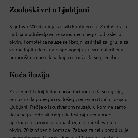
Zoološki vrt u Ljubljani
S gotovo 600 životinja sa svih kontinenata, Zoološki vrt u
Ljubljani oduševljava ne samo decu nego i odrasle. U
okviru kompleksa nalaze se i brojni sadržaji za igru, a za
vreme toplih dana na raspolaganju su vam natkriljena
odmorišta za piknik na kojima može da se predahne.
Kuća iluzija
Za vreme hladnijih dana posetioci mogu da se ugreju,
odnosno da pobegnu od lošeg vremena u Kuću iluzija u
Ljubljani. Reč je o iskustvenom muzeju u kom ne samo
deca nego i odrasli mogu da testiraju svoju moć
opažanja u raznim sobama iluzija i optičkih varki u
okviru 70 izložbenih komada. Zabava za celu porodicu je