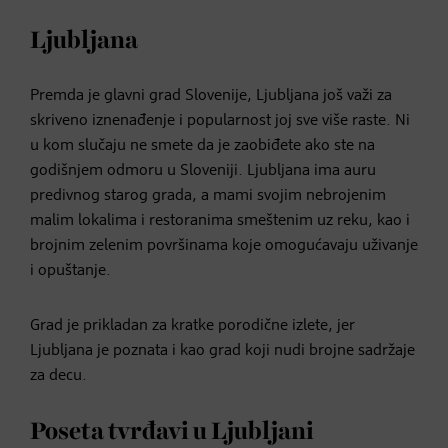
Ljubljana
Premda je glavni grad Slovenije, Ljubljana još važi za
skriveno iznenađenje i popularnost joj sve više raste. Ni
u kom slučaju ne smete da je zaobiđete ako ste na
godišnjem odmoru u Sloveniji. Ljubljana ima auru
predivnog starog grada, a mami svojim nebrojenim
malim lokalima i restoranima smeštenim uz reku, kao i
brojnim zelenim površinama koje omogućavaju uživanje
i opuštanje.
Grad je prikladan za kratke porodične izlete, jer
Ljubljana je poznata i kao grad koji nudi brojne sadržaje
za decu.
Poseta tvrđavi u Ljubljani