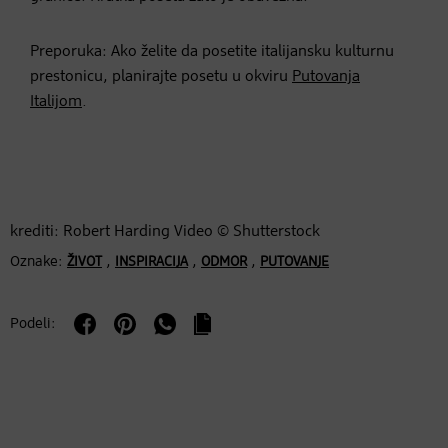
Preporuka: Ako želite da posetite italijansku kulturnu
prestonicu, planirajte posetu u okviru
Putovanja
Italijom
.
krediti: Robert Harding Video © Shutterstock
Oznake:
,
,
,
ŽIVOT
INSPIRACIJA
ODMOR
PUTOVANJE
Podeli: