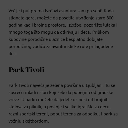
Već je i put prema tvrđavi avantura sam po sebi! Kada
stignete gore, možete da posetite utvrđenje staro 800
godina kao i brojne prostore, izložbe, pozorište lutaka i
mnogo toga što mogu da otkrivaju i deca. Prilikom
kupovine porodične ulaznice besplatno dobijate
porodičnog vodiča za avanturističke rute prilagođene
deci.
Park Tivoli
Park Tivoli najveća je zelena površina u Ljubljani. Tu se
susreću mladi i stari koji žele da pobegnu od gradske
vreve. U parku možete da jedete uz neki od brojnih
stolova za piknik, a postoje i veliko igralište za decu,
razni sportski tereni, poput terena za odbojku, i park za
vožnju skejtbordom.