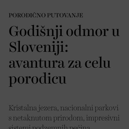
PORODIČNO PUTOVANJE
Godišnji odmor u
Sloveniji:
avantura za celu
porodicu
Kristalna jezera, nacionalni parkovi
s netaknutom prirodom, impresivni
sistemi podzemnih pećina,