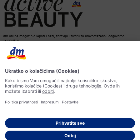
dm online magazin o lepoti i nezi, zdravlju i životu-za uravnoteženo i odgovorno
zajedništvo.
Kontakt
ACTIVE BEAUTY Magazin
Impresum
Zaštita podataka o ličnosti
Informacije o pristupačnosti
Pravila veštačke inteligencije
© 2026 dm drogerie markt d.o.o.