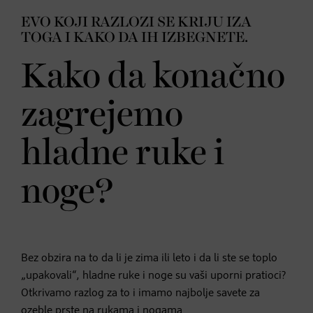
EVO KOJI RAZLOZI SE KRIJU IZA
TOGA I KAKO DA IH IZBEGNETE.
Kako da konačno
zagrejemo
hladne ruke i
noge?
Bez obzira na to da li je zima ili leto i da li ste se toplo
„upakovali“, hladne ruke i noge su vaši uporni pratioci?
Otkrivamo razlog za to i imamo najbolje savete za
ozeble prste na rukama i nogama.