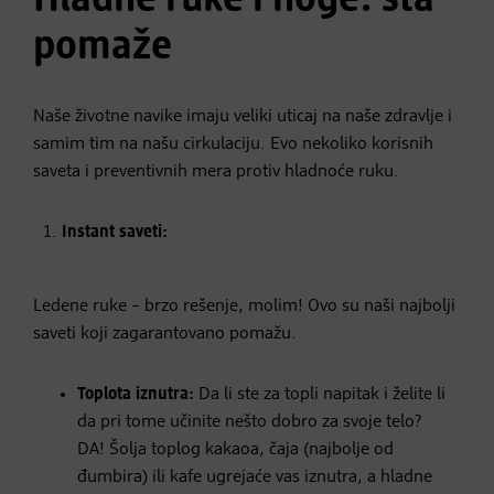
pomaže
Naše životne navike imaju veliki uticaj na naše zdravlje i
samim tim na našu cirkulaciju. Evo nekoliko korisnih
saveta i preventivnih mera protiv hladnoće ruku.
Instant saveti:
Ledene ruke – brzo rešenje, molim! Ovo su naši najbolji
saveti koji zagarantovano pomažu.
Toplota iznutra:
Da li ste za topli napitak i želite li
da pri tome učinite nešto dobro za svoje telo?
DA! Šolja toplog kakaoa, čaja (najbolje od
đumbira) ili kafe ugrejaće vas iznutra, a hladne