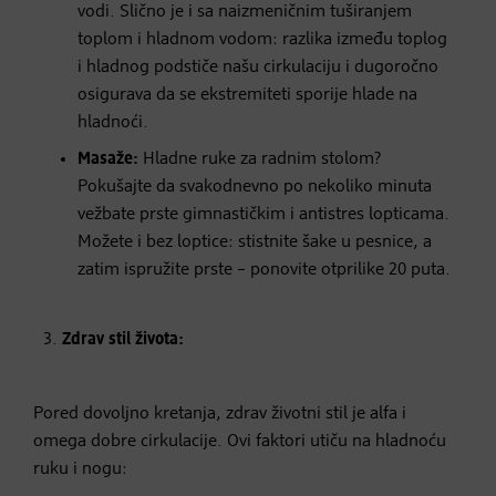
vodi. Slično je i sa naizmeničnim tuširanjem
toplom i hladnom vodom: razlika između toplog
i hladnog podstiče našu cirkulaciju i dugoročno
osigurava da se ekstremiteti sporije hlade na
hladnoći.
Masaže:
Hladne ruke za radnim stolom?
Pokušajte da svakodnevno po nekoliko minuta
vežbate prste gimnastičkim i antistres lopticama.
Možete i bez loptice: stistnite šake u pesnice, a
zatim ispružite prste – ponovite otprilike 20 puta.
Zdrav stil života:
Pored dovoljno kretanja, zdrav životni stil je alfa i
omega dobre cirkulacije. Ovi faktori utiču na hladnoću
ruku i nogu: