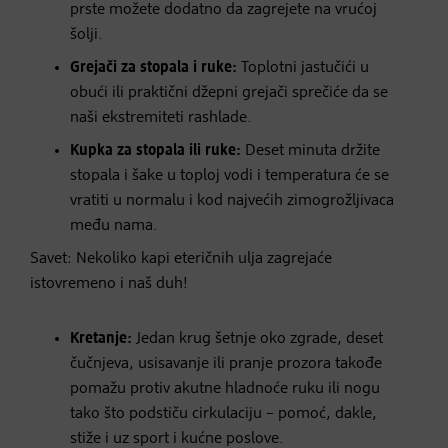
prste možete dodatno da zagrejete na vrućoj
šolji.
Grejači za stopala i ruke:
Toplotni jastučići u
obući ili praktični džepni grejači sprečiće da se
naši ekstremiteti rashlade.
Kupka za stopala ili ruke:
Deset minuta držite
stopala i šake u toploj vodi i temperatura će se
vratiti u normalu i kod najvećih zimogrožljivaca
među nama.
Savet: Nekoliko kapi eteričnih ulja zagrejaće
istovremeno i naš duh!
Kretanje:
Jedan krug šetnje oko zgrade, deset
čučnjeva, usisavanje ili pranje prozora takođe
pomažu protiv akutne hladnoće ruku ili nogu
tako što podstiču cirkulaciju – pomoć, dakle,
stiže i uz sport i kućne poslove.