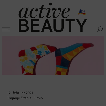
12. februar
2021
Trajanje čitanja:
3
min