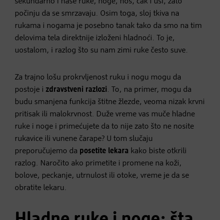
sekundarno i naše ruke, noge, nos, čak i uši, zato
počinju da se smrzavaju. Osim toga, sloj tkiva na
rukama i nogama je posebno tanak tako da smo na tim
delovima tela direktnije izloženi hladnoći. To je,
uostalom, i razlog što su nam zimi ruke često suve.
Za trajno lošu prokrvljenost ruku i nogu mogu da
postoje i
zdravstveni razlozi
. To, na primer, mogu da
budu smanjena funkcija štitne žlezde, veoma nizak krvni
pritisak ili malokrvnost. Duže vreme vas muče hladne
ruke i noge i primećujete da to nije zato što ne nosite
rukavice ili vunene čarape? U tom slučaju
preporučujemo da
posetite lekara
kako biste otkrili
razlog. Naročito ako primetite i promene na koži,
bolove, peckanje, utrnulost ili otoke, vreme je da se
obratite lekaru.
Hladne ruke i noge: šta