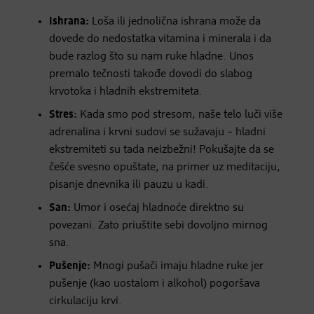
Ishrana:
Loša ili jednolična ishrana može da
dovede do nedostatka vitamina i minerala i da
bude razlog što su nam ruke hladne. Unos
premalo tečnosti takođe dovodi do slabog
krvotoka i hladnih ekstremiteta.
S
tres:
Kada smo pod stresom, naše telo luči više
adrenalina i krvni sudovi se sužavaju – hladni
ekstremiteti su tada neizbežni! Pokušajte da se
češće svesno opuštate, na primer uz meditaciju,
pisanje dnevnika ili pauzu u kadi.
San:
Umor i osećaj hladnoće direktno su
povezani. Zato priuštite sebi dovoljno mirnog
sna.
Pušenje:
Mnogi pušači imaju hladne ruke jer
pušenje (kao uostalom i alkohol) pogoršava
cirkulaciju krvi.