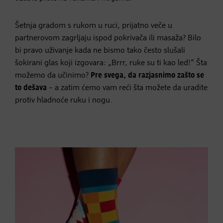
Šetnja gradom s rukom u ruci, prijatno veče u
partnerovom zagrljaju ispod pokrivača ili masaža? Bilo
bi pravo uživanje kada ne bismo tako često slušali
šokirani glas koji izgovara: „Brrr, ruke su ti kao led!“ Šta
možemo da učinimo?
Pre svega, da razjasnimo zašto se
to dešava
– a zatim ćemo vam reći šta možete da uradite
protiv hladnoće ruku i nogu.