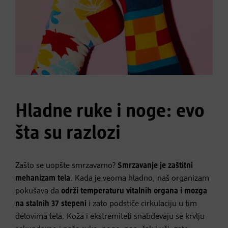
Hladne ruke i noge: evo
šta su razlozi
Zašto se uopšte smrzavamo?
Smrzavanje je zaštitni
mehanizam tela
. Kada je veoma hladno, naš organizam
pokušava da
održi temperaturu vitalnih organa i mozga
na stalnih 37 stepeni
i zato podstiče cirkulaciju u tim
delovima tela. Koža i ekstremiteti snabdevaju se krvlju