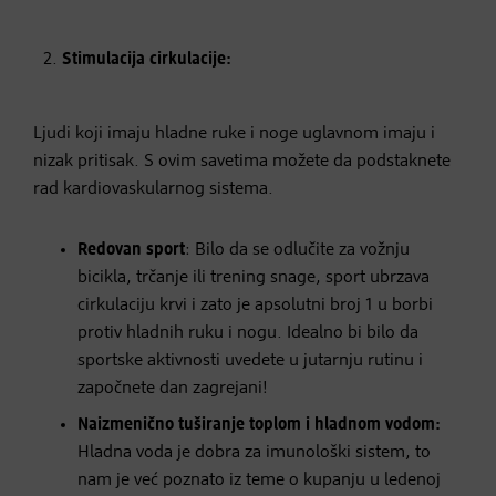
Stimulacija cirkulacije:
Ljudi koji imaju hladne ruke i noge uglavnom imaju i
nizak pritisak. S ovim savetima možete da podstaknete
rad kardiovaskularnog sistema.
Redovan sport
: Bilo da se odlučite za vožnju
bicikla, trčanje ili trening snage, sport ubrzava
cirkulaciju krvi i zato je apsolutni broj 1 u borbi
protiv hladnih ruku i nogu. Idealno bi bilo da
sportske aktivnosti uvedete u jutarnju rutinu i
započnete dan zagrejani!
Naizmenično tuširanje toplom i hladnom vodom:
Hladna voda je dobra za imunološki sistem, to
nam je već poznato iz teme o kupanju u ledenoj