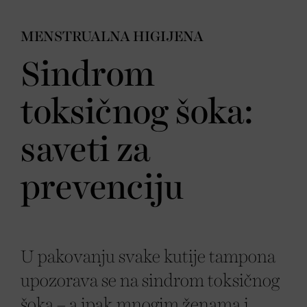
MENSTRUALNA HIGIJENA
Sindrom
toksičnog šoka:
saveti za
prevenciju
U pakovanju svake kutije tampona
upozorava se na sindrom toksičnog
šoka – a ipak mnogim ženama i