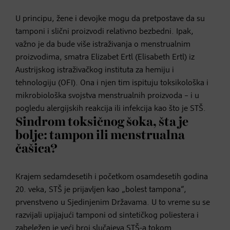
U principu, žene i devojke mogu da pretpostave da su
tamponi i slični proizvodi relativno bezbedni. Ipak,
važno je da bude više istraživanja o menstrualnim
proizvodima, smatra Elizabet Ertl (Elisabeth Ertl) iz
Austrijskog istraživačkog instituta za hemiju i
tehnologiju (OFI). Ona i njen tim ispituju toksikološka i
mikrobiološka svojstva menstrualnih proizvoda – i u
pogledu alergijskih reakcija ili infekcija kao što je STŠ.
Sindrom toksičnog šoka, šta je
bolje: tampon ili menstrualna
čašica?
Krajem sedamdesetih i početkom osamdesetih godina
20. veka, STŠ je prijavljen kao „bolest tampona“,
prvenstveno u Sjedinjenim Državama. U to vreme su se
razvijali upijajući tamponi od sintetičkog poliestera i
zabeležen je veći broj slučajeva STŠ-a tokom