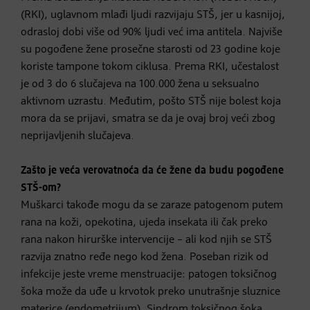
(RKI), uglavnom mlađi ljudi razvijaju STŠ, jer u kasnijoj,
odrasloj dobi više od 90% ljudi već ima antitela. Najviše
su pogođene žene prosečne starosti od 23 godine koje
koriste tampone tokom ciklusa. Prema RKI, učestalost
je od 3 do 6 slučajeva na 100.000 žena u seksualno
aktivnom uzrastu. Međutim, pošto STŠ nije bolest koja
mora da se prijavi, smatra se da je ovaj broj veći zbog
neprijavljenih slučajeva.
Zašto je veća verovatnoća da će žene da budu pogođene
STŠ-om?
Muškarci takođe mogu da se zaraze patogenom putem
rana na koži, opekotina, ujeda insekata ili čak preko
rana nakon hirurške intervencije – ali kod njih se STŠ
razvija znatno ređe nego kod žena. Poseban rizik od
infekcije jeste vreme menstruacije: patogen toksičnog
šoka može da uđe u krvotok preko unutrašnje sluznice
materice (endometrijum). Sindrom toksičnog šoka