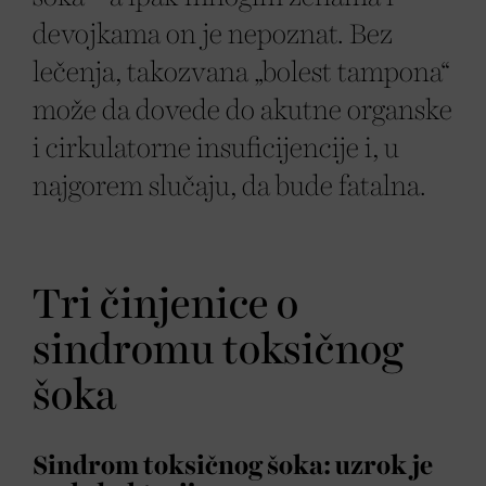
devojkama on je nepoznat. Bez
lečenja, takozvana „bolest tampona“
može da dovede do akutne organske
i cirkulatorne insuficijencije i, u
najgorem slučaju, da bude fatalna.
Tri činjenice o
sindromu toksičnog
šoka
Sindrom toksičnog šoka: uzrok je