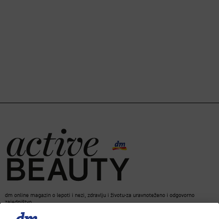
dm online magazin o lepoti i nezi, zdravlju i životu-za uravnoteženo i odgovorno
zajedništvo.