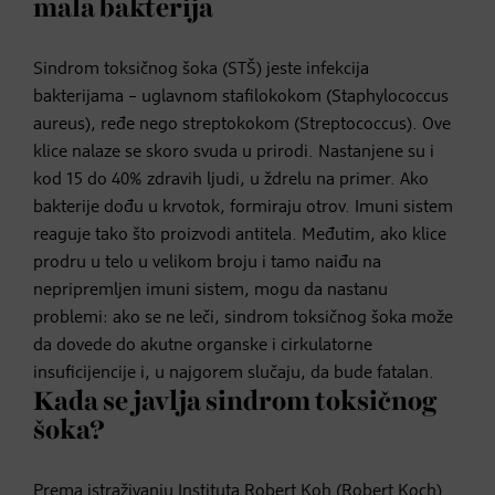
mala bakterija
Sindrom toksičnog šoka (STŠ) jeste infekcija
bakterijama – uglavnom stafilokokom (Staphylococcus
aureus), ređe nego streptokokom (Streptococcus). Ove
klice nalaze se skoro svuda u prirodi. Nastanjene su i
kod 15 do 40% zdravih ljudi, u ždrelu na primer. Ako
bakterije dođu u krvotok, formiraju otrov. Imuni sistem
reaguje tako što proizvodi antitela. Međutim, ako klice
prodru u telo u velikom broju i tamo naiđu na
nepripremljen imuni sistem, mogu da nastanu
problemi: ako se ne leči, sindrom toksičnog šoka može
da dovede do akutne organske i cirkulatorne
insuficijencije i, u najgorem slučaju, da bude fatalan.
Kada se javlja sindrom toksičnog
šoka?
Prema istraživanju Instituta Robert Koh (Robert Koch)