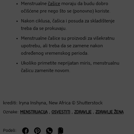
Menstrualne
čašice
moraju da budu dobro
očišćene pre nego što se (ponovno) koriste.
Nakon ciklusa, čašica i posuda za skladištenje
treba da se prokuvaju.
Menstrualne čašice su proizvodi za višekratnu
upotrebu, ali treba da se zamene nakon
određenog vremenskog perioda.
Ukoliko primetite neprijatan miris, menstrualnu
čašicu zamenite novom.
krediti: Iryna Inshyna, New Africa © Shutterstock
Oznake:
,
,
,
MENSTRUACIJA
OSVESTITI
ZDRAVLJE
ZDRAVLJE ŽENA
Podeli: