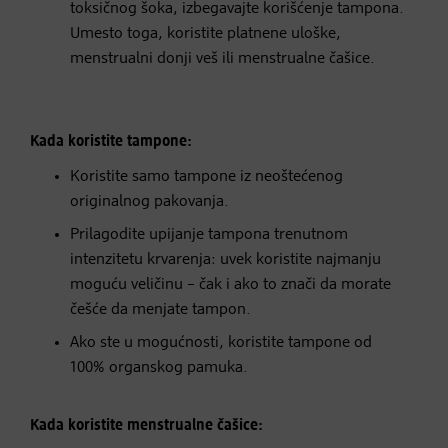
toksičnog šoka, izbegavajte korišćenje tampona.
Umesto toga, koristite platnene uloške,
menstrualni donji veš ili menstrualne čašice.
Kada koristite tampone:
Koristite samo tampone iz neoštećenog
originalnog pakovanja.
Prilagodite upijanje tampona trenutnom
intenzitetu krvarenja: uvek koristite najmanju
moguću veličinu – čak i ako to znači da morate
češće da menjate tampon.
Ako ste u mogućnosti, koristite tampone od
100% organskog pamuka.
Kada koristite menstrualne čašice: