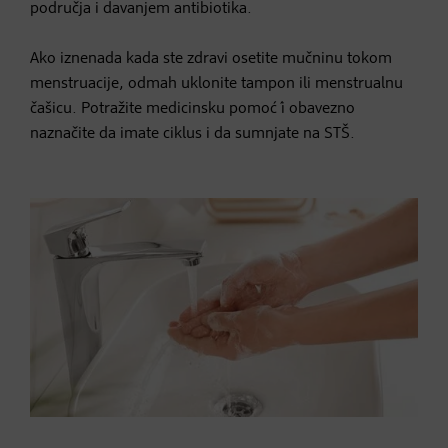
područja i davanjem antibiotika.
Ako iznenada kada ste zdravi osetite mučninu tokom
menstruacije, odmah uklonite tampon ili menstrualnu
čašicu. Potražite medicinsku pomoć́ i obavezno
naznačite da imate ciklus i da sumnjate na STŠ.