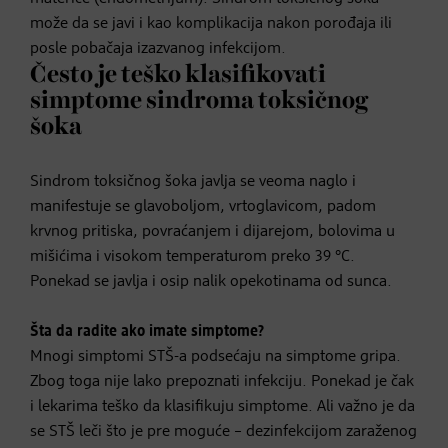
može da se javi i kao komplikacija nakon porođaja ili
posle pobačaja izazvanog infekcijom.
Često je teško klasifikovati
simptome sindroma toksičnog
šoka
Sindrom toksičnog šoka javlja se veoma naglo i
manifestuje se glavoboljom, vrtoglavicom, padom
krvnog pritiska, povraćanjem i dijarejom, bolovima u
mišićima i visokom temperaturom preko 39 °C.
Ponekad se javlja i osip nalik opekotinama od sunca.
Šta da radite ako imate simptome?
Mnogi simptomi STŠ-a podsećaju na simptome gripa.
Zbog toga nije lako prepoznati infekciju. Ponekad je čak
i lekarima teško da klasifikuju simptome. Ali važno je da
se STŠ leči što je pre moguće – dezinfekcijom zaraženog