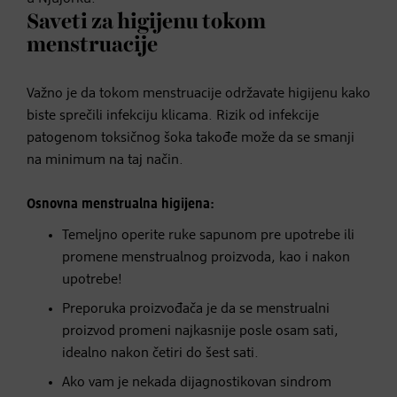
Saveti za higijenu tokom
menstruacije
Važno je da tokom menstruacije održavate higijenu kako
biste sprečili infekciju klicama. Rizik od infekcije
patogenom toksičnog šoka takođe može da se smanji
na minimum na taj način.
Osnovna menstrualna higijena:
Temeljno operite ruke sapunom pre upotrebe ili
promene menstrualnog proizvoda, kao i nakon
upotrebe!
Preporuka proizvođača je da se menstrualni
proizvod promeni najkasnije posle osam sati,
idealno nakon četiri do šest sati.
Ako vam je nekada dijagnostikovan sindrom