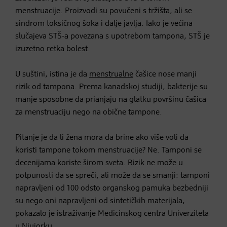
menstruacije. Proizvodi su povučeni s tržišta, ali se
sindrom toksičnog šoka i dalje javlja. Iako je većina
slučajeva STŠ-a povezana s upotrebom tampona, STŠ je
izuzetno retka bolest.
U suštini, istina je da
menstrualne
čašice nose manji
rizik od tampona. Prema kanadskoj studiji, bakterije su
manje sposobne da prianjaju na glatku površinu čašica
za menstruaciju nego na obične tampone.
Pitanje je da li žena mora da brine ako više voli da
koristi tampone tokom menstruacije? Ne. Tamponi se
decenijama koriste širom sveta. Rizik ne može u
potpunosti da se spreči, ali može da se smanji: tamponi
napravljeni od 100 odsto organskog pamuka bezbedniji
su nego oni napravljeni od sintetičkih materijala,
pokazalo je istraživanje Medicinskog centra Univerziteta
u Njujorku.