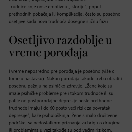
Trudnice koje nose emotivnu „istoriju“, poput
prethodnih pobačaja ili komplikacija, često su posebno
osetljive kada nova trudnoća dosegne sličnu fazu.
Osetljivo razdoblje u
vreme porođaja
I vreme neposredno pre porođaja je posebno (više o
tome u nastavku). Nakon porođaja takođe treba obratiti
posebnu pažnju na psihičko zdravlje. „Žene koje su
imale psihičke probleme pre i tokom trudnoće ili su
patile od postporođajne depresije posle prethodne
trudnoće imaju i do 60 posto veći rizik za povratak
depresije“, kaže psihološkinja. Žene s malo društvene
podrške, sa nedostatkom priznanja za brigu o drugima
ili problemima u vezi takođe su pod većim rizikom.