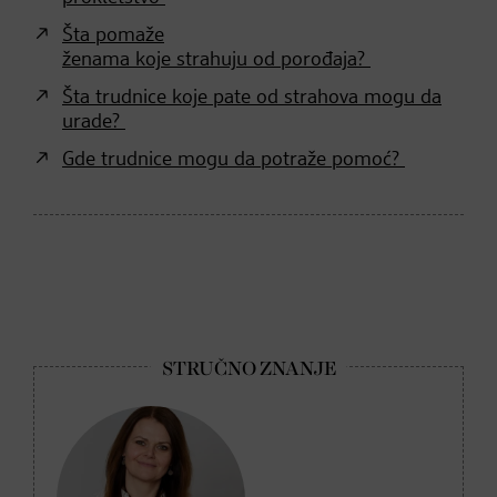
Šta pomaže
ženama koje strahuju od porođaja?
Šta trudnice koje pate od strahova mogu da
urade?
Gde trudnice mogu da potraže pomoć?