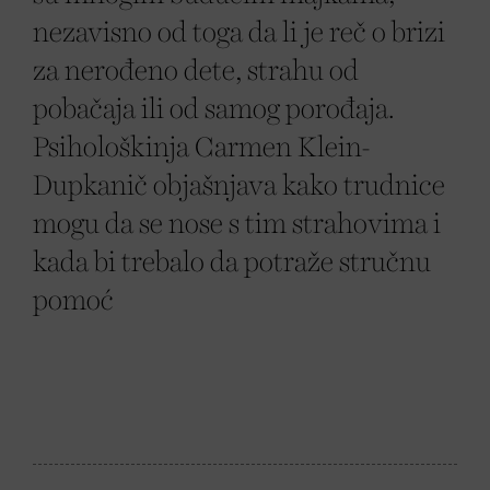
nezavisno od toga da li je reč o brizi
za nerođeno dete, strahu od
pobačaja ili od samog porođaja.
Psihološkinja Carmen Klein-
Dupkanič objašnjava kako trudnice
mogu da se nose s tim strahovima i
kada bi trebalo da potraže stručnu
pomoć