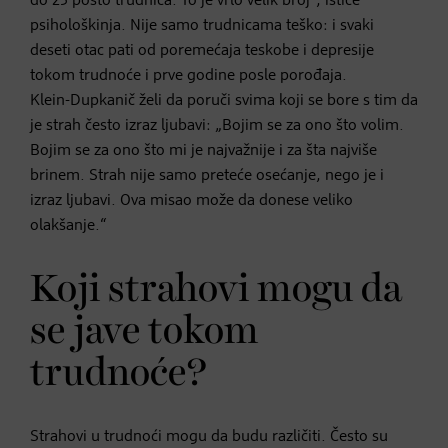
do 25 posto trudnica. To je vrlo velik broj“, ističe
psihološkinja. Nije samo trudnicama teško: i svaki
deseti otac pati od poremećaja teskobe i depresije
tokom trudnoće i prve godine posle porođaja.
Klein-Dupkanič želi da poruči svima koji se bore s tim da
je strah često izraz ljubavi: „Bojim se za ono što volim.
Bojim se za ono što mi je najvažnije i za šta najviše
brinem. Strah nije samo preteće osećanje, nego je i
izraz ljubavi. Ova misao može da donese veliko
olakšanje.“
Koji strahovi mogu da
se jave tokom
trudnoće?
Strahovi u trudnoći mogu da budu različiti. Često su