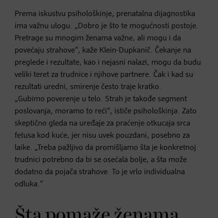
Prema iskustvu psihološkinje, prenatalna dijagnostika
ima važnu ulogu. „Dobro je što te mogućnosti postoje.
Pretrage su mnogim ženama važne, ali mogu i da
povećaju strahove“, kaže Klein-Dupkanič. Čekanje na
preglede i rezultate, kao i nejasni nalazi, mogu da budu
veliki teret za trudnice i njihove partnere. Čak i kad su
rezultati uredni, smirenje često traje kratko.
„Gubimo poverenje u telo. Strah je takođe segment
poslovanja, moramo to reći“, ističe psihološkinja. Zato
skeptično gleda na uređaje za praćenje otkucaja srca
fetusa kod kuće, jer nisu uvek pouzdani, posebno za
laike. „Treba pažljivo da promišljamo šta je konkretnoj
trudnici potrebno da bi se osećala bolje, a šta može
dodatno da pojača strahove. To je vrlo individualna
odluka.“
Šta pomaže ženama