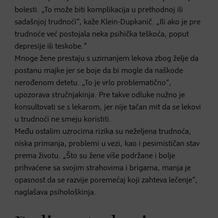
bolesti. „To može biti komplikacija u prethodnoj ili
sadašnjoj trudnoći“, kaže Klein-Dupkanič. „Ili ako je pre
trudnoće već postojala neka psihička teškoća, poput
depresije ili teskobe.“
Mnoge žene prestaju s uzimanjem lekova zbog želje da
postanu majke jer se boje da bi mogle da naškode
nerođenom detetu. „To je vrlo problematično“,
upozorava stručnjakinja. Pre takve odluke nužno je
konsultovati se s lekarom, jer nije tačan mit da se lekovi
u trudnoći ne smeju koristiti.
Među ostalim uzrocima rizika su neželjena trudnoća,
niska primanja, problemi u vezi, kao i pesimističan stav
prema životu. „Što su žene više podržane i bolje
prihvaćene sa svojim strahovima i brigama, manja je
opasnost da se razvije poremećaj koji zahteva lečenje“,
naglašava psihološkinja.