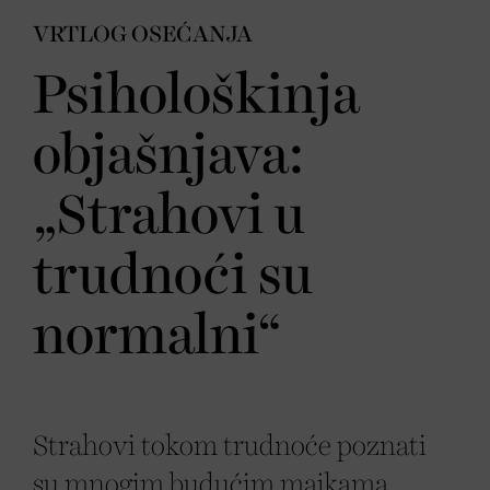
VRTLOG OSEĆANJA
Psihološkinja
objašnjava:
„Strahovi u
trudnoći su
normalni“
Strahovi tokom trudnoće poznati
su mnogim budućim majkama,