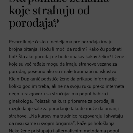
koje strahuju od
porođaja?
Prvorotkinje često u nedeljama pre porođaja imaju
brojna pitanja: Hoću li moći da rodim? Kako ću podneti
bol? Šta ako porođaj ne bude onakav kakav želim? I žene
koje su već rađale mogu da imaju strahove vezane za
porođaj, posebno ako su imale traumatično iskustvo.
Klein-Dupkanič podstiče žene da prikupe informacije
koliko god im treba, ali ne na svoju ruku preko interneta
nego u razgovoru sa stručnjacima poput babica i
ginekologa. Polazak na kurs pripreme za porođaj ili
razgledanje sale za porađanje takođe može da umanji
strahove. „Na kursevima trudnice razgovaraju i shvataju
da nisu same u svojim brigama“, kaže psihološkinja.
Neke žene pristupaju i alternativnim metodama poput