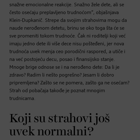
snažne emocionalne reakcije. Snažno žele dete, ali se
često osećaju preplavljeno trudnoćom“, objašnjava
Klein-Dupkanič. Strepe da svojim strahovima mogu da
naude nerođenom detetu, brinu se oko toga šta će se
sve promeniti tokom trudnoće. Čak ni roditelji koji već
imaju jedno dete ili više dece nisu pošteđeni, jer nova
trudnoća uvek menja ceo porodični raspored, a utiče i
na već postojeću decu, posao i finansijsko stanje.
Mnoge brige odnose se i na nerođeno dete: Da li je
zdravo? Radim li nešto pogrešno? Jesam li dobro
pripremljena? Zašto se ne pomera, zašto ga ne osećam?
Strah od pobačaja takođe je poznat mnogim
trudnicama.
Koji su strahovi još
uvek normalni?