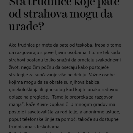
Šta trudnice koje pate
od strahova mogu da
urade?
Ako trudnice primete da pate od teskoba, treba o tome
da razgovaraju s poverljivim osobama. I to ne tek kada
strahovi postanu toliko snažni da ometaju svakodnevni
život, nego čim počnu da osećaju kako postojeće
strategije za suočavanje više ne deluju. Važne osobe
kojima mogu da se obrate su njihova babica,
ginekološkinja ili ginekolog kod kojih ionako redovno
dolaze na preglede. „Tamo je prepreka za razgovor
manja“, kaže Klein-Dupkanič. U mnogim gradovima
postoje i savetovališta za roditelje, a anonimne usluge,
poput telefonske linije za pomoć, takođe su dostupne
trudnicama s teskobama.