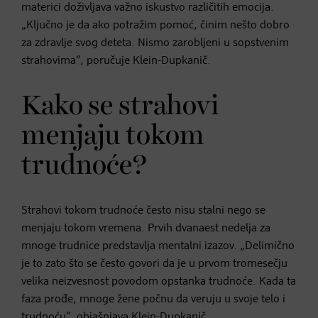
materici doživljava važno iskustvo različitih emocija.
„Ključno je da ako potražim pomoć, činim nešto dobro
za zdravlje svog deteta. Nismo zarobljeni u sopstvenim
strahovima“, poručuje Klein-Dupkanič.
Kako se strahovi
menjaju tokom
trudnoće?
Strahovi tokom trudnoće često nisu stalni nego se
menjaju tokom vremena. Prvih dvanaest nedelja za
mnoge trudnice predstavlja mentalni izazov. „Delimično
je to zato što se često govori da je u prvom tromesečju
velika neizvesnost povodom opstanka trudnoće. Kada ta
faza prođe, mnoge žene počnu da veruju u svoje telo i
trudnoću“, objašnjava Klein-Dupkanič.