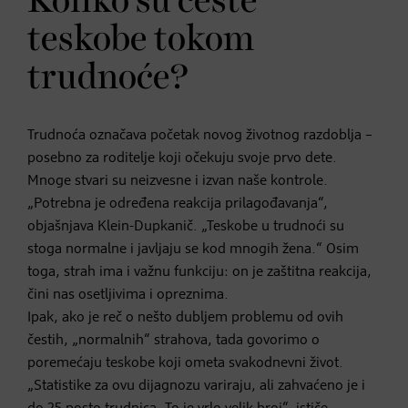
Koliko su česte
teskobe tokom
trudnoće?
Trudnoća označava početak novog životnog razdoblja –
posebno za roditelje koji očekuju svoje prvo dete.
Mnoge stvari su neizvesne i izvan naše kontrole.
„Potrebna je određena reakcija prilagođavanja“,
objašnjava Klein-Dupkanič. „Teskobe u trudnoći su
stoga normalne i javljaju se kod mnogih žena.“ Osim
toga, strah ima i važnu funkciju: on je zaštitna reakcija,
čini nas osetljivima i opreznima.
Ipak, ako je reč o nešto dubljem problemu od ovih
čestih, „normalnih“ strahova, tada govorimo o
poremećaju teskobe koji ometa svakodnevni život.
„Statistike za ovu dijagnozu variraju, ali zahvaćeno je i