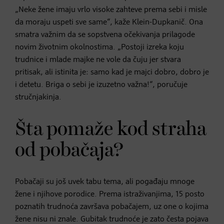
„Neke žene imaju vrlo visoke zahteve prema sebi i misle
da moraju uspeti sve same“, kaže Klein-Dupkanič. Ona
smatra važnim da se sopstvena očekivanja prilagode
novim životnim okolnostima. „Postoji izreka koju
trudnice i mlade majke ne vole da čuju jer stvara
pritisak, ali istinita je: samo kad je majci dobro, dobro je
i detetu. Briga o sebi je izuzetno važna!“, poručuje
stručnjakinja.
Šta pomaže kod straha
od pobačaja?
Pobačaji su još uvek tabu tema, ali pogađaju mnoge
žene i njihove porodice. Prema istraživanjima, 15 posto
poznatih trudnoća završava pobačajem, uz one o kojima
žene nisu ni znale. Gubitak trudnoće je zato česta pojava