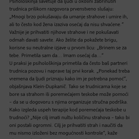
Psihološkinja savetuje da ljudi u okolini zabrinutih
trudnica prilikom razgovora prvenstveno slušaju:
„Mnogi brzo pokušavaju da umanje strahove i umire ih,
ali to često kod žena izaziva osećaj da nisu shvaćene.“
Važnije je prihvatiti njihove strahove i ne pokušavati
odmah davati savete. Ako želite da pokažete brigu,
korisne su neutralne izjave u prvom licu: „Brinem se za
tebe. Primetila sam da... Imam osećaj da...“
U praksi je psihološkinja primetila da često baš partneri
trudnica pozovu i naprave taj prvi korak. „Ponekad treba
vremena da ljudi priznaju kako im je potrebna pomoć“,
objašnjava Klein-Dupkanič. Tako se trudnicama koje se
bore sa strahom ili poremećajem teskobe može pomoći
– da se u dogovoru s njima organizuje stručna podrška.
Kako izgleda uspeh terapije kod poremećaja teskobe u
trudnoći? „Nije cilj imati nultu količinu strahova – tako bi
oni postali ogromni. Cilj je prihvatiti strah i naučiti da
mu nismo izloženi bez mogućnosti kontrole“, kaže