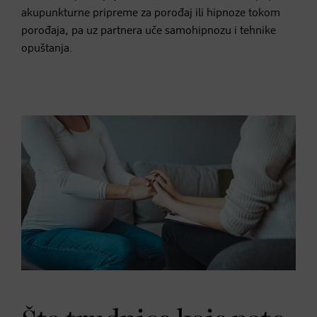
akupunkturne pripreme za porođaj ili hipnoze tokom
porođaja, pa uz partnera uče samohipnozu i tehnike
opuštanja.