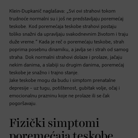
Klein-Dupkanič naglašava: „Svi ovi strahovi tokom
trudnoće normalni su i još ne predstavljaju poremećaj
teskobe. Kod poremećaja teskobe strahovi postaju
toliko snažni da upravljaju svakodnevnim životom i traju
duže vreme.“ Kada je reč o poremećaju teskobe, strah
poprima posebnu dinamiku, a javlja se i strah od samog
straha. Dok normalni strahovi dolaze i prolaze, jačaju
nekim danima, a slabiji su drugim danima, poremećaj
teskobe je snažno i trajno stanje.
Jake teskobe mogu da budu i simptom prenatalne
depresije – uz tugu, potištenost, gubitak volje, očaj i
emocionalnu prazninu koje ne prolaze ili se čak
pogoršavaju.
Fizički simptomi
poremećaja teskobe