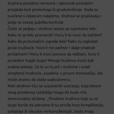
trudnice posebno nervozne i zabrinute povodom
pregleda kod ginekologa ili ginekološkinje. Kada su
suočene s nejasnim nalazima, strahovi se pojačavaju i
javlja se osećaj gubitka kontrole.
Često se javljaju i strahovi vezani za sopstveno telo:
Kako će se telo promeniti? Hoću li to moći da izdržim?
Kako da protumačim signale tela? Kako ću izgledati
posle trudnoće, hoće li me partner i dalje smatrati
privlačnom? Hoću li moći ponovo da vežbam, hoće li
posledice trajati dugo? Mnoge trudnice muče baš
ovakva pitanja. Uz to su tu još i mučnine i ostali
simptomi trudnoće, posebno u prvom tromesečju, što
može znatno da oteža svakodnevicu.
Neki strahovi tiču se sopstvenih osećanja, koja tokom
ovog posebnog razdoblja mogu da budu vrlo
emocionalno složena. „Posebno trudnice koje su se
dugo borile da zatrudne ili su prošle kroz komplikacije,
pobačaje ili iskustvo mrtvorođenčadi, često imaju