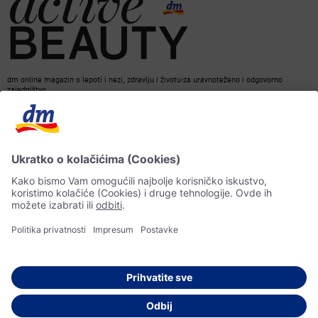
dm online magazin o lepoti i nezi, zdravlju i životu-za uravnoteženo i odgovorno
zajedništvo.
Kontakt
ACTIVE BEAUTY Magazin
Impresum
Zaštita podataka o ličnosti
Informacije o pristupačnosti
Pravila veštačke inteligencije
© 2026 dm drogerie markt d.o.o.