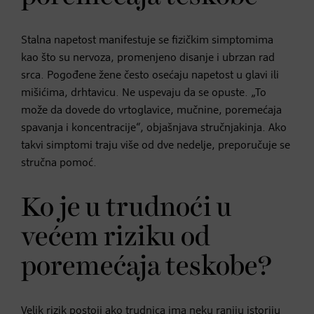
Stalna napetost manifestuje se fizičkim simptomima
kao što su nervoza, promenjeno disanje i ubrzan rad
srca. Pogođene žene često osećaju napetost u glavi ili
mišićima, drhtavicu. Ne uspevaju da se opuste. „To
može da dovede do vrtoglavice, mučnine, poremećaja
spavanja i koncentracije“, objašnjava stručnjakinja. Ako
takvi simptomi traju više od dve nedelje, preporučuje se
stručna pomoć.
Ko je u trudnoći u
većem riziku od
poremećaja teskobe?
Velik rizik postoji ako trudnica ima neku raniju istoriju