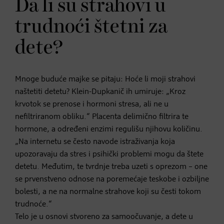
Da li su strahovi u
trudnoći štetni za
dete?
Mnoge buduće majke se pitaju: Hoće li moji strahovi
naštetiti detetu? Klein-Dupkanič ih umiruje: „Kroz
krvotok se prenose i hormoni stresa, ali ne u
nefiltriranom obliku.“ Placenta delimično filtrira te
hormone, a određeni enzimi regulišu njihovu količinu.
„Na internetu se često navode istraživanja koja
upozoravaju da stres i psihički problemi mogu da štete
detetu. Međutim, te tvrdnje treba uzeti s oprezom – one
se prvenstveno odnose na poremećaje teskobe i ozbiljne
bolesti, a ne na normalne strahove koji su česti tokom
trudnoće.“
Telo je u osnovi stvoreno za samoočuvanje, a dete u