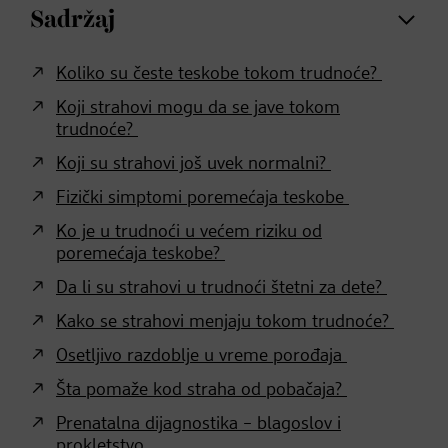
Sadržaj
Koliko su česte teskobe tokom trudnoće?
Koji strahovi mogu da se jave tokom
trudnoće?
Koji su strahovi još uvek normalni?
Fizički simptomi poremećaja teskobe
Ko je u trudnoći u većem riziku od
poremećaja teskobe?
Da li su strahovi u trudnoći štetni za dete?
Kako se strahovi menjaju tokom trudnoće?
Osetljivo razdoblje u vreme porođaja
Šta pomaže kod straha od pobačaja?
Prenatalna dijagnostika – blagoslov i
prokletstvo