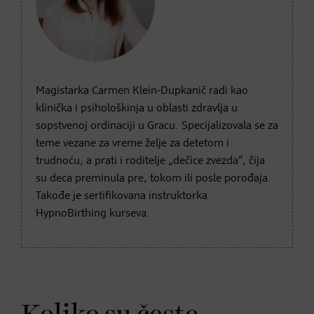
Magistarka Carmen Klein-Dupkanič radi kao
klinička i psihološkinja u oblasti zdravlja u
sopstvenoj ordinaciji u Gracu. Specijalizovala se za
teme vezane za vreme želje za detetom i
trudnoću, a prati i roditelje „dečice zvezda“, čija
su deca preminula pre, tokom ili posle porođaja.
Takođe je sertifikovana instruktorka
HypnoBirthing kurseva.