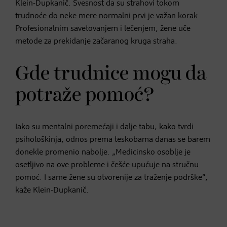
Klein-Dupkanič. Svesnost da su strahovi tokom
trudnoće do neke mere normalni prvi je važan korak.
Profesionalnim savetovanjem i lečenjem, žene uče
metode za prekidanje začaranog kruga straha.
Gde trudnice mogu da
potraže pomoć?
Iako su mentalni poremećaji i dalje tabu, kako tvrdi
psihološkinja, odnos prema teskobama danas se barem
donekle promenio nabolje. „Medicinsko osoblje je
osetljivo na ove probleme i češće upućuje na stručnu
pomoć. I same žene su otvorenije za traženje podrške“,
kaže Klein-Dupkanič.