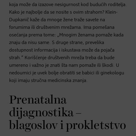
koja može da izazove nesigurnost kod budućih roditelja.
Kako je najbolje da se nosite s ovim strahom? Klein-
Dupkanič kaže da mnoge žene traže savete na
forumima ili društvenim mrežama. Ima pomešana
osećanja prema tome: „Mnogim ženama pomaže kada
znaju da nisu same. S druge strane, prevelika
dostupnost informacija i iskustava može da pojača
strah.“ Korišćenje društvenih mreža treba da bude
umereno i važno je znati šta nam pomaže ili škodi. U
nedoumici je uvek bolje obratiti se babici ili ginekologu
koji imaju stručna medicinska znanja.
Prenatalna
dijagnostika –
blagoslov i prokletstvo