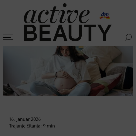
16. januar
2026
Trajanje čitanja:
9
min