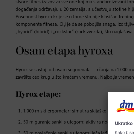
stvore fitnes izazov za sve one kojima standardizovani fo
događanja održavaju u 20 zemalja, a učestvuju stotine hilj
Posebnost hyroxa krije se u tome što nije klasičan trening s
komponente fitnesa. Cilj je da se poboljša snaga, izdržljivo
„hybrid“ (hibrid) i „rockstar“ (rock zvezda), što naglašav
Osam etapa hyroxa
Hyrox se sastoji od osam segmenata – trčanja na 1.000 met
završite ceo krug u što kraćem vremenu. Najbolja vremen
Hyrox etape:
1.000 m ski-ergometar: simulira skijaško trčanje, jača
50 m guranje sanki s utegom: aktivira noge, trup i go
50 m povlačenje sanki s utegom: jača leđa, ramena i bi