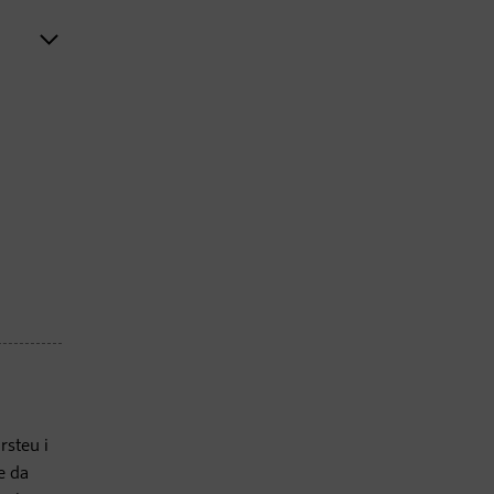
rsteu i
e da