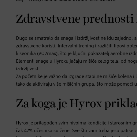
Zdravstvene prednosti
Dugo se smatralo da snaga i izdržljivost ne idu zajedno,
zdravstvene koristi. Intervalni trening i različiti tipovi 
kiseonika (VO2max), što je ključni pokazatelj aerobne izdrž
Elementi snage u Hyroxu jačaju mišiće celog tela, od no
izdržljivost.
Za početnike je važno da izgrade stabilne mišiće kolena 
tako da aktiviraju više mišićnih grupa, što može pomoći 
Za koga je Hyrox prikl
Hyrox je prilagođen svim nivoima kondicije i starosnim g
čak 42% učesnika su žene. Sve što vam treba jesu patike z