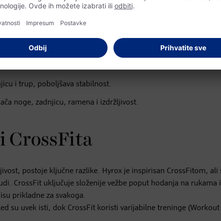
osebno noge, grudi i ramena, a podstiče i eksplozivnu snagu i ana
ira noge, trup i ruke.
a ramena, snagu stiska i stabilnost trupa.
cu i trup, poboljšava stabilnost.
ača noge, zadnjicu, ramena i izdržljivost.
i CrossFita
jivost, postoje ključne razlike. Hyrox je inspirisan CrossFitom, ali
judi. CrossFit uključuje složenije vežbe poput hodanja na rukama i
nisu prikladne za svakoga.
d su uvek isti, dok CrossFit koristi varijabilne treninge (Workout