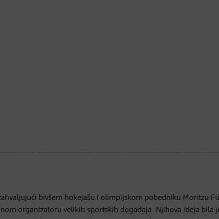
e, zahvaljujući bivšem hokejašu i olimpijskom pobedniku Moritzu Fü
om organizatoru velikih sportskih događaja. Njihova ideja bila j