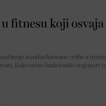
u fitnesu koji osvaja
 kombinuje standardizovane vežbe u treni
ivosti. Kako tačno funkcioniše ovaj sport u