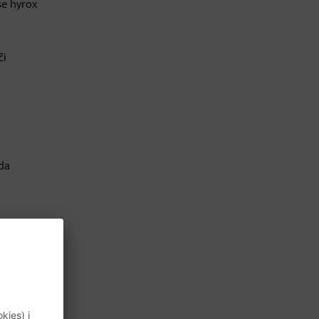
se hyrox
či
 da