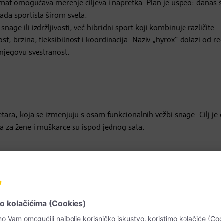
rmat omogućava merenje ciljeva i napretka. Plan je uspeo: danas 
ada sportista širom sveta.
nage ili izdržljivosti, već hibridni sport koji kombinuje različite
st, brzina, fleksibilnost i koordinacija. Naziv „hyrox“ dolazi od re
a njegovu svestranost.
ara, koja se izmenjuju s osam funkcionalnih vežbi snage. Cilj je
a za žene i muškarce su ispod jednog sata.
 mišiće leđa, ruku i ramena.
rnji deo tela, zahteva maksimalnu snagu.
cepse, kao i stabilnost trupa.