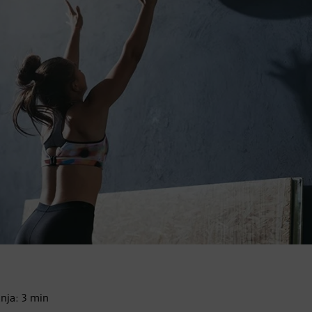
anja:
3
min