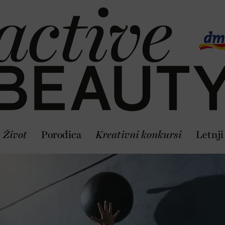
Život
Porodica
Kreativni konkursi
Letnji