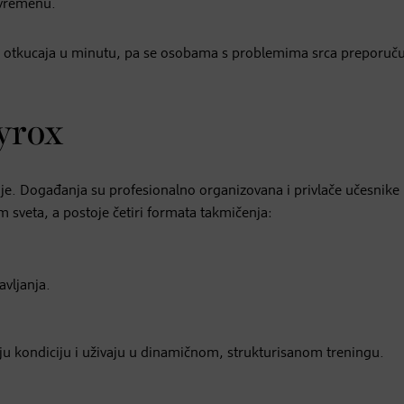
 vremenu.
0 otkucaja u minutu, pa se osobama s problemima srca preporuč
yrox
nje. Događanja su profesionalno organizovana i privlače učesnike
veta, a postoje četiri formata takmičenja:
avljanja.
šaju kondiciju i uživaju u dinamičnom, strukturisanom treningu.