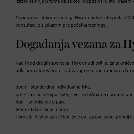
izazov se krije u tome da se ceo krug završi u što kraćem
Napomena: Tokom treninga Hyroxa puls često prelazi 15
konsultacije s lekarom pre početka treninga.
Događanja vezana za H
Kao i kod drugih sportova, Hyrox nudi priliku za takmiče
odličnom atmosferom. Održavaju se u metropolama širom s
open – standardna individualna trka.
pro – za iskusne sportiste, s većim težinama i brojem pon
duo – takmičenje u paru.
team – takmičenje u timu.
Hyrox je idealan za sve koji žele da izazovu sebe, pobolj