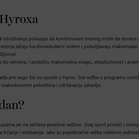
 Hyroxa
 ali istraživanja pokazuju da kombinovani trening može da donese
opterećenja jačaju kardiovaskularni sistem i poboljšavaju maksimala
ljivosti.
gu do ramena, i podstiču maksimalnu snagu, eksplozivnost i ana
i leđa pre nego što se upuste u Hyrox. Sve vežbe u programu osmiš
u svakodnevnim pokretima i održavanju zdravlja.
adan?
rupama jer ne zahteva posebne veštine. Ovaj sport privlači i mnog
a trčanje i motivacija. Iako su pojedinačne vežbe relativno jednos