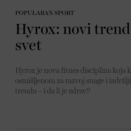
POPULARAN SPORT
Hyrox: novi trend 
svet
Hyrox je nova fitnes disciplina koja
osmišljenom za razvoj snage i izdržlj
trendu – i da li je zdrav?