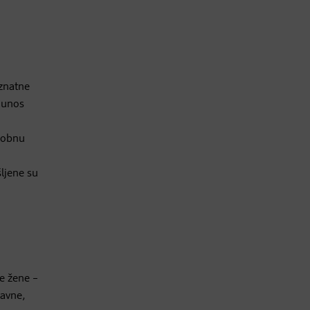
 znatne
n unos
erobnu
ljene su
e žene –
tavne,