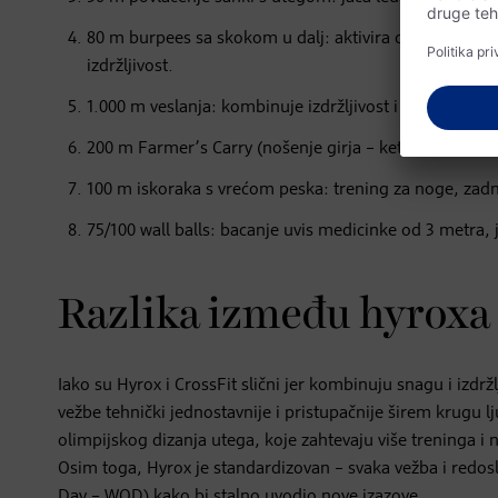
80 m burpees sa skokom u dalj: aktivira celo telo, p
izdržljivost.
1.000 m veslanja: kombinuje izdržljivost i snagu, aktiv
200 m Farmer’s Carry (nošenje girja – kettlebella): jač
100 m iskoraka s vrećom peska: trening za noge, zadnji
75/100 wall balls: bacanje uvis medicinke od 3 metra, j
Razlika između hyroxa 
Iako su Hyrox i CrossFit slični jer kombinuju snagu i izdržl
vežbe tehnički jednostavnije i pristupačnije širem krugu l
olimpijskog dizanja utega, koje zahtevaju više treninga i 
Osim toga, Hyrox je standardizovan – svaka vežba i redosle
Day – WOD) kako bi stalno uvodio nove izazove.