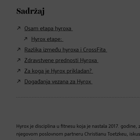
Sadržaj
Osam etapa hyroxa
Hyrox etape:
Razlika između hyroxa i CrossFita
Zdravstvene prednosti Hyroxa
Za koga je Hyrox prikladan?
Događanja vezana za Hyrox
Hyrox je disciplina u fitnesu koja je nastala 2017. godin
njegovom poslovnom partneru Christianu Toetzkeu, iskusn