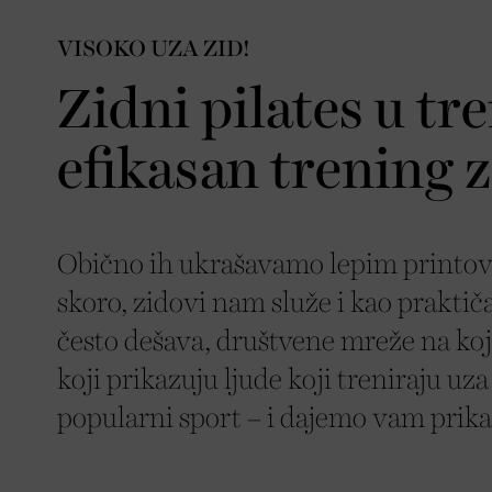
VISOKO UZA ZID!
Zidni pilates u tr
efikasan trening z
Obično ih ukrašavamo lepim printov
skoro, zidovi nam služe i kao praktičan
često dešava, društvene mreže na ko
koji prikazuju ljude koji treniraju uza
popularni sport – i dajemo vam prika