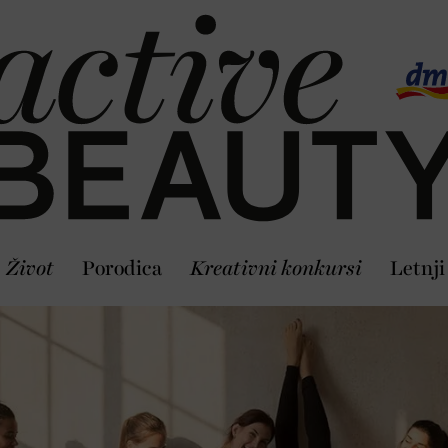
Život
Porodica
Kreativni konkursi
Letnji