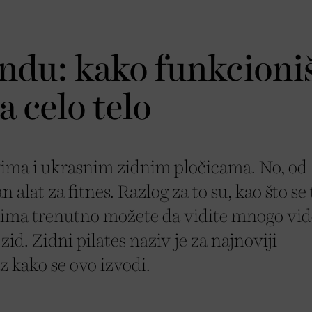
endu: kako funkcioni
a celo telo
ima i ukrasnim zidnim pločicama. No, od
 alat za fitnes. Razlog za to su, kao što se 
jima trenutno možete da vidite mnogo vi
 zid. Zidni pilates naziv je za najnoviji
z kako se ovo izvodi.