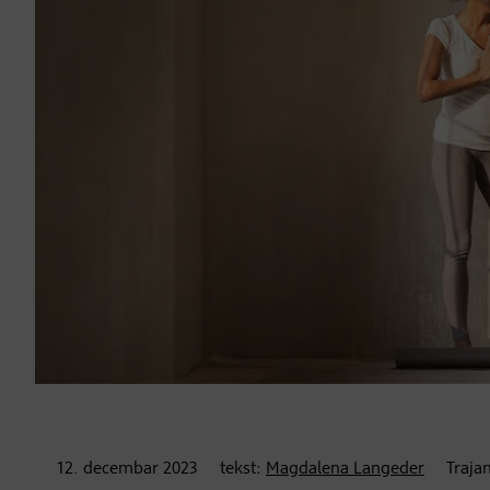
12. decembar
2023
tekst:
Magdalena Langeder
Trajan