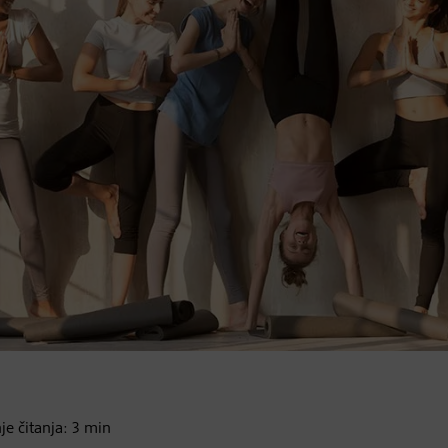
je čitanja:
3
min