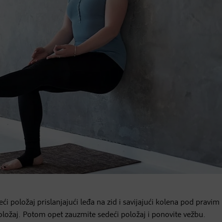
ći položaj prislanjajući leđa na zid i savijajući kolena pod pravi
položaj. Potom opet zauzmite sedeći položaj i ponovite vežbu.