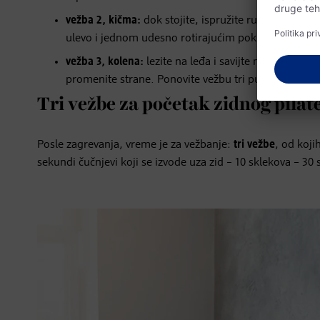
vežba 2, kičma:
dok stojite, ispružite ruke u stranu
ulevo i jednom udesno rotirajućim pokretima, držeć
vežba 3, kolena:
lezite na leđa i savijte noge. Povuc
promenite strane. Ponovite vežbu tri puta.
Tri vežbe za početak zidnog pilat
Posle zagrevanja, vreme je za vežbanje:
tri vežbe
, od koji
sekundi čučnjevi koji se izvode uza zid – 10 sklekova – 30