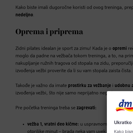
Kako biste imali dugoročne koristi od ovog treninga, pr
nedeljno
.
Oprema i priprema
Zidni pilates idealan je sport za zimu! Kada je o
opremi
reč
moglo da padne na vežbača tokom treninga, a to, na prime
nakupljanje ružnih tragova od stopala na zidu, preporučlji
izvođenja vežbi proverite da li su vam stopala zaista čista.
Takođe je važno da imate
prostirku za vežbanje
i
udobnu a
izvođenja vežbi, što nije samo neprijatno nego bi vas i pr
Pre početka treninga treba se
zagrevati:
vežba 1, vratni deo kičme:
u uspravnom sedećem pol
otprilike minut – brada neka vam uvek bude usmer