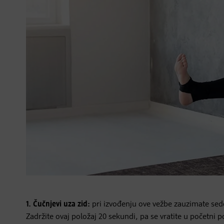
1. Čučnjevi uza zid:
pri izvođenju ove vežbe zauzimate sede
Zadržite ovaj položaj 20 sekundi, pa se vratite u početni 