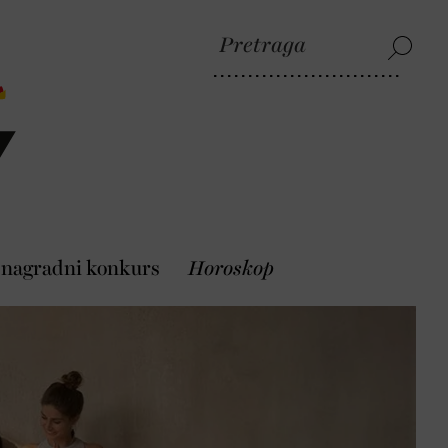
 nagradni konkurs
Horoskop