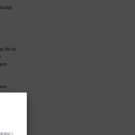
inuta)
a što bi
i
 pre
okom