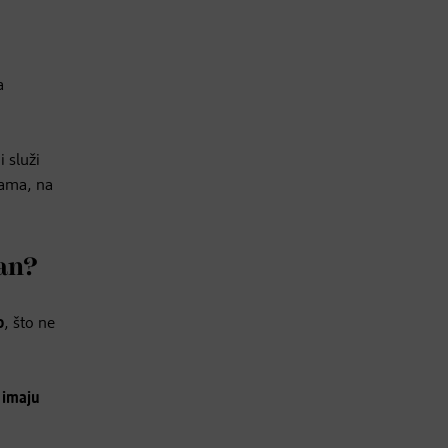
a
i služi
jama, na
dan?
o
, što ne
 imaju