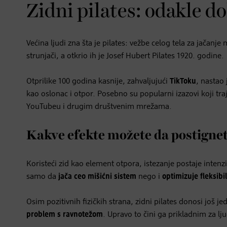
Zidni pilates: odakle do
Većina ljudi zna šta je pilates: vežbe celog tela za jačanj
strunjači, a otkrio ih je Josef Hubert Pilates 1920. godine.
Otprilike 100 godina kasnije, zahvaljujući
TikToku
, nastao
kao oslonac i otpor. Posebno su popularni izazovi koji tra
YouTubeu i drugim društvenim mrežama.
Kakve efekte možete da postigne
Koristeći zid kao element otpora, istezanje postaje intenzi
samo da
jača ceo mišićni sistem
nego i
optimizuje fleksibi
Osim pozitivnih fizičkih strana, zidni pilates donosi još 
problem s ravnotežom
. Upravo to čini ga prikladnim za lj