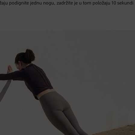
aju podignite jednu nogu, zadržite je u tom položaju 10 sekundi 