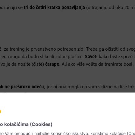
eporučuju se
tri do četiri kratka ponavljanja
(u trajanju od oko 20 m
, za trening je prvenstveno potreban zid. Treba ga očistiti od sveg
r, mogu da budu slike ili zidne pločice.
Savet:
kako biste sprečil
vo je da nosite (čiste)
čarape
. Ali ako više volite da trenirate bosi,
li ne preširoku odeću
, jer bi ona mogla da vam sklizne na lice t
eviše zagrevalo.
ožaju polako okrećite glavu od jednog ramena prema drugom,
ena prema grudnoj kosti.