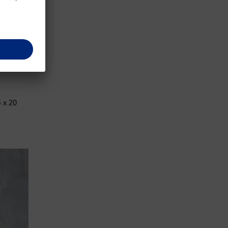
jednom
. Zatim
 x 20