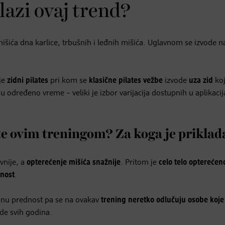
lazi ovaj trend?
e mišića dna karlice, trbušnih i leđnih mišića. Uglavnom se izvode n
 je
zidni pilates
pri kom se
klasične pilates vežbe
izvode
uza zid
koj
ju određeno vreme – veliki je izbor varijacija dostupnih u aplikaci
te ovim treningom? Za koga je prikla
vnije, a
opterećenje mišića snažnije
. Pritom je
celo telo opterećen
lnost
.
jednu prednost pa se na ovakav
trening neretko odlučuju osobe koje
ude svih godina.