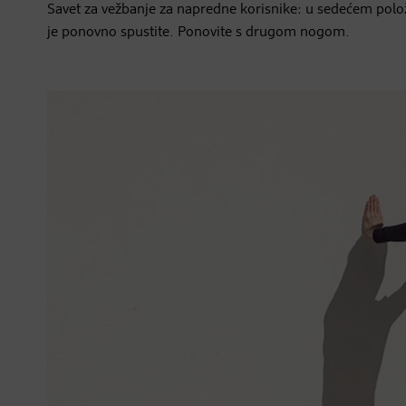
Savet za vežbanje za napredne korisnike: u sedećem polož
je ponovno spustite. Ponovite s drugom nogom.