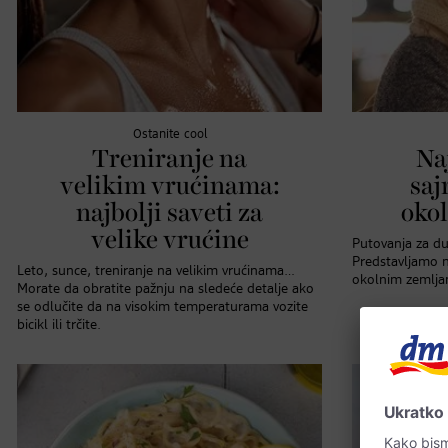
Ostanite cool
Treniranje na
Na
velikim vrućinama:
saj
najbolji saveti za
oko
velike vrućine
Putovanja za duš
Predstavljamo n
Leto, sunce, treniranje na velikim vrućinama…
okolnim zemlja
Morate da obratite pažnju na sledeće detalje ako
se odlučite da na visokim temperaturama vozite
bicikl ili trčite.