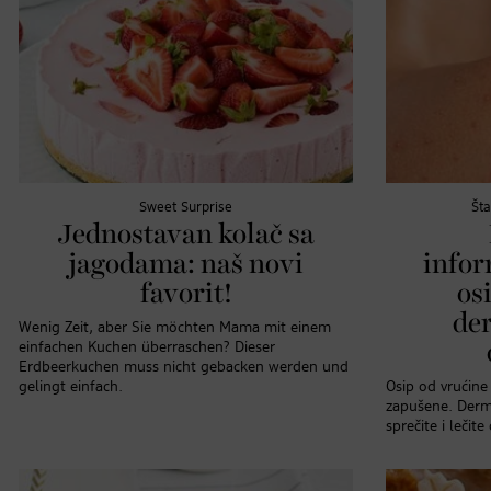
Sweet Surprise
Št
Jednostavan kolač sa
jagodama: naš novi
infor
favorit!
os
de
Wenig Zeit, aber Sie möchten Mama mit einem
einfachen Kuchen überraschen? Dieser
Erdbeerkuchen muss nicht gebacken werden und
gelingt einfach.
Osip od vrućine
zapušene. Derm
sprečite i lečit