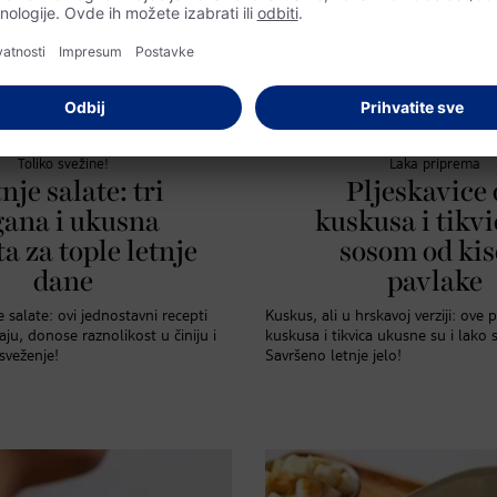
Toliko svežine!
Laka priprema
nje salate: tri
Pljeskavice
gana i ukusna
kuskusa i tikvi
a za tople letnje
sosom od kis
dane
pavlake
e salate: ovi jednostavni recepti
Kuskus, ali u hrskavoj verziji: ove 
ju, donose raznolikost u činiju i
kuskusa i tikvica ukusne su i lako 
sveženje!
Savršeno letnje jelo!