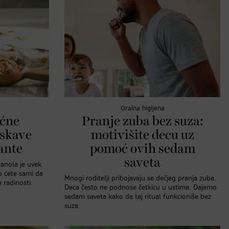
Oralna higijena
ućne
Pranje zuba bez suza:
rskave
motivišite decu uz
ante
pomoć ovih sedam
saveta
anola je uvek
ko ćete sami da
Mnogi roditelji pribojavaju se dečjeg pranja zuba.
 radinosti.
Deca često ne podnose četkicu u ustima. Dajemo
sedam saveta kako da taj ritual funkcioniše bez
suza.