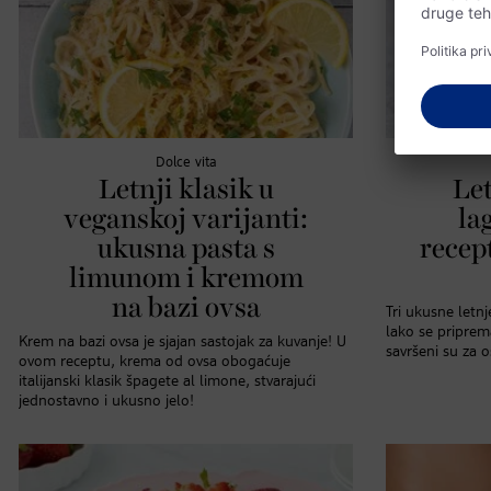
Dolce vita
Letnji klasik u
Let
veganskoj varijanti:
la
ukusna pasta s
recept
limunom i kremom
na bazi ovsa
Tri ukusne letnj
lako se priprema
Krem na bazi ovsa je sjajan sastojak za kuvanje! U
savršeni su za o
ovom receptu, krema od ovsa obogaćuje
italijanski klasik špagete al limone, stvarajući
jednostavno i ukusno jelo!