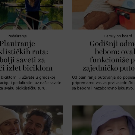
Pedaliranje
Family on board
Planiranje
Godišnji odm
klističkih ruta:
bebom: ova
bolji saveti za
funkcioniše 
ći izlet biciklom
zajedničko put
biciklom ili uživate u gradskoj
Od planiranja putovanja do popisa
kacigu i pedalirajte: uz naše savete
pripremamo vas za prvi zajednički
za svaku biciklističku turu.
sa bebom i nezaboravno iskustvo.