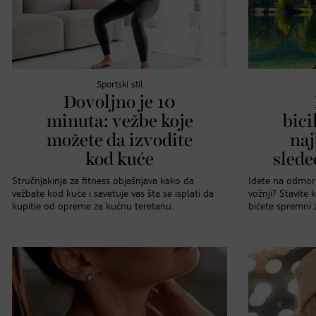
Sportski stil
Dovoljno je 10
minuta: vežbe koje
bici
možete da izvodite
naj
kod kuće
slede
Stručnjakinja za fitness objašnjava kako da
Idete na odmor 
vežbate kod kuće i savetuje vas šta se isplati da
vožnji? Stavite 
kupitie od opreme za kućnu teretanu.
bićete spremni 