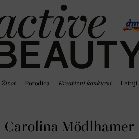
Život
Porodica
Kreativni konkursi
Letnji
Carolina Mödlhamer