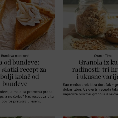
Bundeva napokon!
Crunch-Time
a od bundeve:
Granola iz k
-slatki recept za
radinosti: tri h
bolji kolač od
i ukusne varij
bundeve
Kao međuobrok ili za doručak – gr
dobar izbor. Uz ova tri recepta la
ndeva, a malo za promenu probali
napravite hrskavu granolu iz kućne
go, a ne čorbu? Naš recept za pitu
povrće pretvara u jesenju