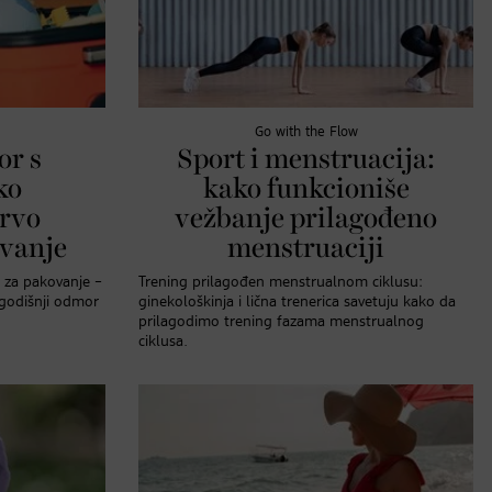
Go with the Flow
or s
Sport i menstruacija:
ko
kako funkcioniše
prvo
vežbanje prilagođeno
ovanje
menstruaciji
 za pakovanje –
Trening prilagođen menstrualnom ciklusu:
 godišnji odmor
ginekološkinja i lična trenerica savetuju kako da
prilagodimo trening fazama menstrualnog
ciklusa.