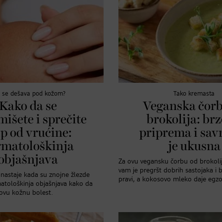
a se dešava pod kožom?
Tako kremasta
Kako da se
Veganska čorb
mišete i sprečite
brokolija: brz
ip od vrućine:
priprema i sav
rmatološkinja
je ukusna
objašnjava
Za ovu vegansku čorbu od brokoli
vam je pregršt dobrih sastojaka i 
 nastaje kada su znojne žlezde
pravi, a kokosovo mleko daje egzo
atološkinja objašnjava kako da
e ovu kožnu bolest.