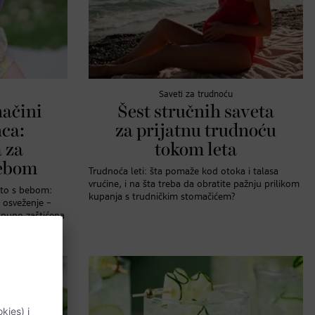
Saveti za trudnoću
načini
Šest stručnih saveta
nca:
za prijatnu trudnoću
 za
tokom leta
bebom
Trudnoća leti: šta pomaže kod otoka i talasa
vrućine, i na šta treba da obratite pažnju prilikom
to s bebom:
kupanja s trudničkim stomačićem?
i osveženje –
tpuno zaštićena