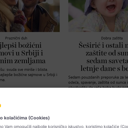
Praznični duh
Dobra zaštita
jlepši božićni
Šeširić i ostali 
movi u Srbiji i
zaštite od su
lnim zemljama
sedam saveta
letnje dane s 
u: svuda sve miriše i blista.
ajlepše božićne sajmove u Srbiji i
Sedam pouzdanih preporuka za le
ma.
odeća, spavanje, zaštita od sunca 
obezbedite da vaša beba bude po
tokom vrućina!