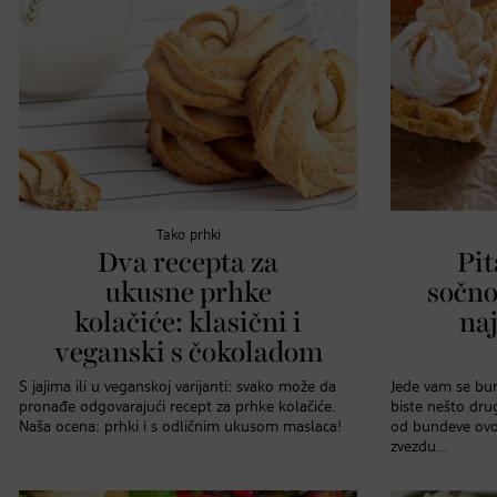
Tako prhki
Dva recepta za
Pit
ukusne prhke
sočno
kolačiće: klasični i
naj
veganski s čokoladom
S jajima ili u veganskoj varijanti: svako može da
Jede vam se bu
pronađe odgovarajući recept za prhke kolačiće.
biste nešto dru
Naša ocena: prhki i s odličnim ukusom maslaca!
od bundeve ovo 
zvezdu…