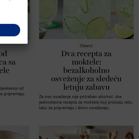
Cheers!
 od
Dva recepta za
ca sa
moktele:
ele
bezalkoholno
osveženje za sledeću
letnju zabavu
pljeskavice od
se pripremaju.
Za ovo osveženje nije potreban alkohol: dva
jednostavna recepta za moktele koji prizivaju leto,
lako se pripremaju i divno osvežavaju.