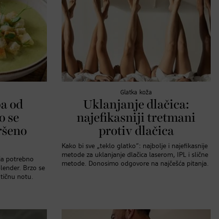
Glatka koža
a od
Uklanjanje dlačica:
o se
najefikasniji tretmani
ršeno
protiv dlačica
Kako bi sve „teklo glatko“: najbolje i najefikasnije
metode za uklanjanje dlačica laserom, IPL i slične
ja potrebno
metode. Donosimo odgovore na najčešća pitanja.
blender. Brzo se
tičnu notu.